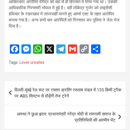
आखिरकार आरोपित दीपेंद्र को वहां से ही हिरासत में लिया गया था। उसकी
आधिकारिक गिरफ्तारी भोपाल में हुई है। वहीं लोकेंद्र गुर्जर को लाइसेंसी
हथियार के रखरखाव में लापरवाही मानते हुए आर्म्स एक्ट के तहत आरोपित
बनाया गया है। अन्य सभी चार आरोपितों को गिरफ्तार कर पुलिस ने जेल भेज
दिया है।
F
M
W
X
T
G
C
S
a
es
h
el
m
o
h
Tags:
Lover creates
ce
se
at
e
ail
py
ar
b
n
s
gr
Li
e
o
g
A
a
n
Post
दिल्ली-मुंबई रेल रूट पर रफ्तार क्रांति! रतलाम मंडल में 135 किमी ट्रैक
o
er
p
m
k
navigation
पर ABS सिस्टम से दौड़ेंगी तेज ट्रेनें
k
p
आस्था ने छुआ हृदय: प्रधानमंत्री नरेंद्र मोदी से रामनामी समाज के
प्रतिनिधियों की आत्मीय भेंट