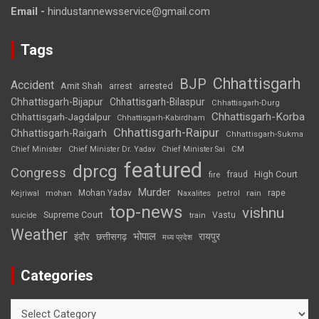
Email -
hindustannewsservice@gmail.com
Tags
Chhattisgarh
BJP
Accident
Amit Shah
arrested
arrest
Chhattisgarh-Bijapur
Chhattisgarh-Bilaspur
Chhattisgarh-Durg
Chhattisgarh-Korba
Chhattisgarh-Jagdalpur
Chhattisgarh-Kabirdham
Chhattisgarh-Raipur
Chhattisgarh-Raigarh
Chhattisgarh-Sukma
CM
Chief Minister
Chief Minister Dr. Yadav
Chief Minister Sai
featured
dprcg
Congress
High Court
fire
fraud
Murder
rape
Mohan Yadav
Naxalites
rain
Kejriwal
mohan
petrol
top-news
vishnu
Supreme Court
Vastu
suicide
train
Weather
भोपाल
रायपुर
इंदौर
छत्तीसगढ़
मध्य प्रदेश
Categories
Categories