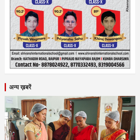
अन्य ख़बरें