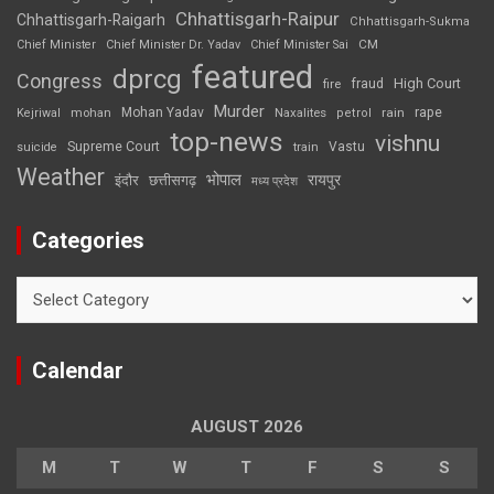
Chhattisgarh-Raipur
Chhattisgarh-Raigarh
Chhattisgarh-Sukma
CM
Chief Minister
Chief Minister Dr. Yadav
Chief Minister Sai
featured
dprcg
Congress
High Court
fire
fraud
Murder
rape
Mohan Yadav
Naxalites
rain
Kejriwal
mohan
petrol
top-news
vishnu
Supreme Court
Vastu
suicide
train
Weather
भोपाल
रायपुर
इंदौर
छत्तीसगढ़
मध्य प्रदेश
Categories
Categories
Calendar
AUGUST 2026
M
T
W
T
F
S
S