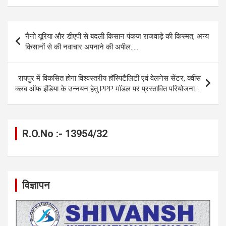
ce
se
at
e
ail
py
ar
b
n
s
gr
Li
e
Post
नैनो यूरिया और डीएपी से बदली किसान पंकज राजवाड़े की किस्मत, अन्य
o
g
A
a
n
navigation
किसानों से की नवाचार अपनाने की अपील…..
o
er
p
m
k
k
p
रायपुर में विकसित होगा विश्वस्तरीय हॉस्पिटैलिटी एवं वेलनेस सेंटर, क्वींस
क्लब ऑफ इंडिया के उन्नयन हेतु PPP मॉडल पर प्रस्तावित परियोजना….
R.O.No :- 13954/32
विज्ञापन