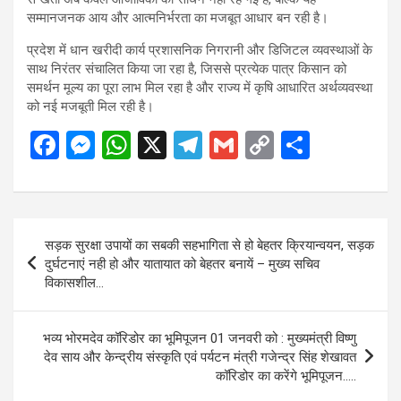
सम्मानजनक आय और आत्मनिर्भरता का मजबूत आधार बन रही है।
प्रदेश में धान खरीदी कार्य प्रशासनिक निगरानी और डिजिटल व्यवस्थाओं के
साथ निरंतर संचालित किया जा रहा है, जिससे प्रत्येक पात्र किसान को
समर्थन मूल्य का पूरा लाभ मिल रहा है और राज्य में कृषि आधारित अर्थव्यवस्था
को नई मजबूती मिल रही है।
F
M
W
X
T
G
C
S
a
es
h
el
m
o
h
ce
se
at
e
ail
py
ar
b
n
s
gr
Li
e
Post
सड़क सुरक्षा उपायों का सबकी सहभागिता से हो बेहतर क्रियान्वयन, सड़क
o
g
A
a
n
navigation
दुर्घटनाएं नही हो और यातायात को बेहतर बनायें – मुख्य सचिव
o
er
p
m
k
विकासशील…
k
p
भव्य भोरमदेव कॉरिडोर का भूमिपूजन 01 जनवरी को : मुख्यमंत्री विष्णु
देव साय और केन्द्रीय संस्कृति एवं पर्यटन मंत्री गजेन्द्र सिंह शेखावत
कॉरिडोर का करेंगे भूमिपूजन…..