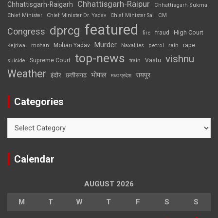
Chhattisgarh-Raipur
Chhattisgarh-Raigarh
Chhattisgarh-Sukma
CM
Chief Minister
Chief Minister Dr. Yadav
Chief Minister Sai
featured
dprcg
Congress
High Court
fire
fraud
Murder
rape
Mohan Yadav
Naxalites
rain
Kejriwal
mohan
petrol
top-news
vishnu
Supreme Court
Vastu
suicide
train
Weather
भोपाल
रायपुर
इंदौर
छत्तीसगढ़
मध्य प्रदेश
Categories
Categories
Calendar
AUGUST 2026
M
T
W
T
F
S
S