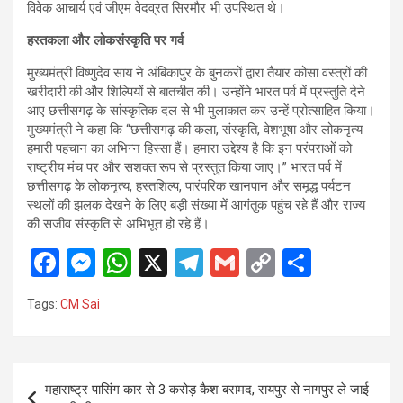
विवेक आचार्य एवं जीएम वेदव्रत सिरमौर भी उपस्थित थे।
हस्तकला और लोकसंस्कृति पर गर्व
मुख्यमंत्री विष्णुदेव साय ने अंबिकापुर के बुनकरों द्वारा तैयार कोसा वस्त्रों की
खरीदारी की और शिल्पियों से बातचीत की। उन्होंने भारत पर्व में प्रस्तुति देने
आए छत्तीसगढ़ के सांस्कृतिक दल से भी मुलाकात कर उन्हें प्रोत्साहित किया।
मुख्यमंत्री ने कहा कि “छत्तीसगढ़ की कला, संस्कृति, वेशभूषा और लोकनृत्य
हमारी पहचान का अभिन्न हिस्सा हैं। हमारा उद्देश्य है कि इन परंपराओं को
राष्ट्रीय मंच पर और सशक्त रूप से प्रस्तुत किया जाए।” भारत पर्व में
छत्तीसगढ़ के लोकनृत्य, हस्तशिल्प, पारंपरिक खानपान और समृद्ध पर्यटन
स्थलों की झलक देखने के लिए बड़ी संख्या में आगंतुक पहुंच रहे हैं और राज्य
की सजीव संस्कृति से अभिभूत हो रहे हैं।
F
M
W
X
T
G
C
S
a
es
h
el
m
o
h
Tags:
CM Sai
ce
se
at
e
ail
py
ar
b
n
s
gr
Li
e
o
g
A
a
n
Post
महाराष्ट्र पासिंग कार से 3 करोड़ कैश बरामद, रायपुर से नागपुर ले जाई