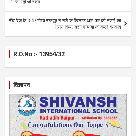
o
er
p
m
k
navigation
जा रही थी रकम
k
p
रीवा रेंज के DGP गौरव राजपूत ने नशे के खिलाफ आर-पार की लड़ाई का
ऐलान किया, ड्रग माफिया को करेंगे बेनकाब
R.O.No :- 13954/32
विज्ञापन