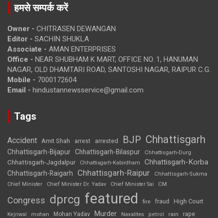
हमसे सम्पर्क करें
Owner -
CHITRASEN DEWANGAN
Editor -
SACHIN SHUKLA
Associate -
AMAN ENTERPRISES
Office -
NEAR SHUBHAM K MART, OFFICE NO. 1, HANUMAN
NAGAR, OLD DHAMTARI ROAD, SANTOSHI NAGAR, RAIPUR C.G.
Mobile -
7000172604
Email -
hindustannewsservice@gmail.com
Tags
Chhattisgarh
BJP
Accident
Amit Shah
arrested
arrest
Chhattisgarh-Bijapur
Chhattisgarh-Bilaspur
Chhattisgarh-Durg
Chhattisgarh-Korba
Chhattisgarh-Jagdalpur
Chhattisgarh-Kabirdham
Chhattisgarh-Raipur
Chhattisgarh-Raigarh
Chhattisgarh-Sukma
CM
Chief Minister
Chief Minister Dr. Yadav
Chief Minister Sai
featured
dprcg
Congress
High Court
fire
fraud
Murder
rape
Mohan Yadav
Naxalites
rain
Kejriwal
mohan
petrol