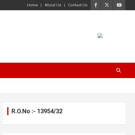
Home
About Us
Contact Us
R.O.No :- 13954/32