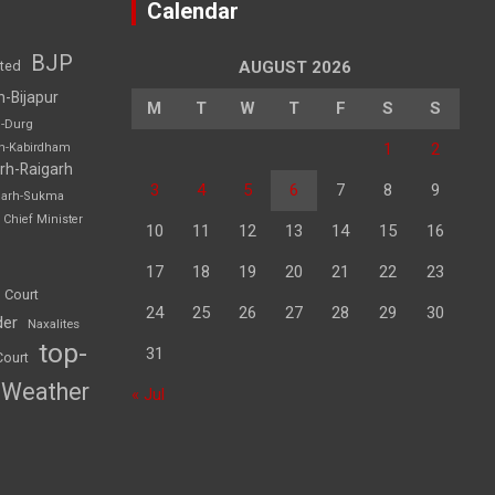
Calendar
BJP
sted
AUGUST 2026
h-Bijapur
M
T
W
T
F
S
S
h-Durg
1
2
rh-Kabirdham
rh-Raigarh
3
4
5
6
7
8
9
garh-Sukma
Chief Minister
10
11
12
13
14
15
16
17
18
19
20
21
22
23
 Court
24
25
26
27
28
29
30
der
Naxalites
top-
31
Court
Weather
« Jul