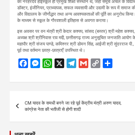
का नरहरदेव हाईस्कूल ही प्रमुख शिक्षा संस्थान थे, जहाँ समूचे अंचल के विद्य
डॉक्टर, इंजीनियर, प्राध्यापक, सफल व्यवसायी और उद्यमी के रूप में समाज की 
और विद्यालय के जीर्णोद्धार तथा अन्य आवश्यकताओं की पूर्ति का अनुरोध किया। क
के माध्यम से स्कूल के गौरवशाली इतिहास से अवगत कराया।
इस अवसर पर वन मंत्री श्री केदार कश्यप, सांसद (बस्तर) श्री महेश कश्यप,
अध्यक्ष श्री श्रीनिवास राव मद्दी, छत्तीसगढ़ राज्य अनुसूचित जनजाति आयोग के 
महापौर श्री संजय पाण्डे, कमिश्नर श्री डोमन सिंह, आईजी श्री सुंदरराज पी.
पूर्व तथा वर्तमान छात्र-छात्राएँ उपस्थित थे।
F
M
W
X
T
G
C
S
a
es
h
el
m
o
h
ce
se
at
e
ail
py
ar
b
n
s
gr
Li
e
Post
o
g
A
a
n
CM यादव के समधी बनने जा रहे पूर्व केंद्रीय मंत्री अरुण यादव,
navigation
o
er
p
m
k
कांग्रेस नेता की भतीजी से होगी शादी
k
p
अन्य ख़बरें