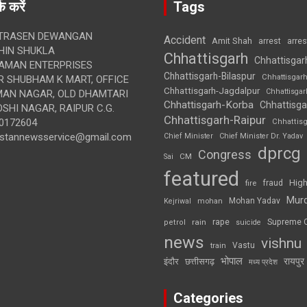
क करें
Tags
TRASEN DEWANGAN
Accident
Amit Shah
arre
arrest
IN SHUKLA
Chhattisgarh
Chhattisgar
AMAN ENTERPRISES
Chhattisgarh-Bilaspur
Chhattisgar
 SHUBHAM K MART, OFFICE
Chhattisgarh-Jagdalpur
Chhattisga
UMAN NAGAR, OLD DHAMTARI
Chhattisgarh-Korba
Chhattisga
SHI NAGAR, RAIPUR C.G.
Chhattisgarh-Raipur
0172604
Chhattis
ustannewsservice@gmail.com
Chief Minister
Chief Minister Dr. Yadav
dprcg
Congress
CM
Sai
featured
High
fire
fraud
Mur
Mohan Yadav
Kejriwal
mohan
rape
Supreme 
rain
petrol
suicide
news
vishnu
Vastu
train
भोपाल
रायपुर
इंदौर
छत्तीसगढ़
मध्य प्रदेश
Categories