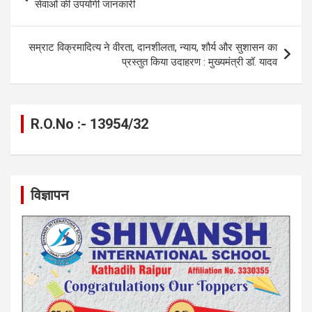
o
er
p
m
k
navigation
सेवाओं की उपयोगी जानकारी
k
p
सम्राट विक्रमादित्य ने वीरता, दानशीलता, न्याय, शौर्य और सुशासन का
प्रस्तुत किया उदाहरण : मुख्यमंत्री डॉ. यादव
R.O.No :- 13954/32
विज्ञापन