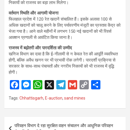
निकायों को राजस्व का बड़ा लाभ मिलेगा।
वर्तमान स्थिति और आगामी योजना
फिलहाल प्रदेश में 120 रेत खदानें संचालित हैं। इसके अलावा 100 से
अधिक खदानों को चालू करने के लिए पर्यावरणीय मंजूरी का प्रस्ताव केंद्र को
भेजा गया है। आने वाले महीनों में लगभग 150 नई खदानों को भी रिवर्स
आक्शन प्रणाली से आवंटित किया जाना है।
राजस्व में बढ़ोतरी और पारदर्शिता की उम्मीद
खनिज विभाग का दावा है कि ई-नीलामी से न केवल रेत की आपूर्ति व्यवस्थित
होगी, बल्कि अवैध खनन पर भी प्रभावी रोक लगेगी। पारदर्शी प्रक्रिया से
सरकार के साथ-साथ पंचायतों और नगरीय निकायों को भी राजस्व में वृद्धि
होगी।
F
M
W
X
T
G
C
S
a
es
h
el
m
o
h
Tags:
Chhattisgarh
,
E-auction
,
sand mines
ce
se
at
e
ail
py
ar
b
n
s
gr
Li
e
o
g
A
a
n
Post
परिवहन विभाग दे रहा सुरक्षित वाहन संचालन और आधुनिक परिवहन