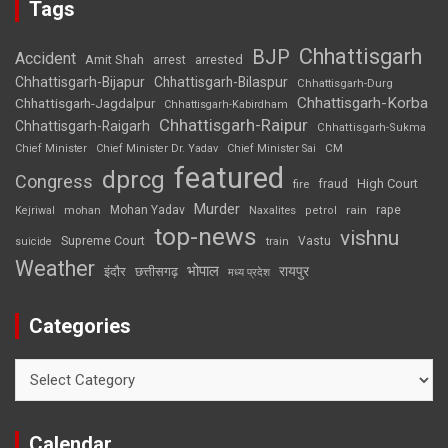
Tags
Chhattisgarh
BJP
Accident
Amit Shah
arrested
arrest
Chhattisgarh-Bijapur
Chhattisgarh-Bilaspur
Chhattisgarh-Durg
Chhattisgarh-Korba
Chhattisgarh-Jagdalpur
Chhattisgarh-Kabirdham
Chhattisgarh-Raipur
Chhattisgarh-Raigarh
Chhattisgarh-Sukma
CM
Chief Minister
Chief Minister Dr. Yadav
Chief Minister Sai
featured
dprcg
Congress
High Court
fire
fraud
Murder
rape
Mohan Yadav
Naxalites
rain
Kejriwal
mohan
petrol
top-news
vishnu
Supreme Court
Vastu
suicide
train
Weather
भोपाल
रायपुर
इंदौर
छत्तीसगढ़
मध्य प्रदेश
Categories
Categories
Calendar