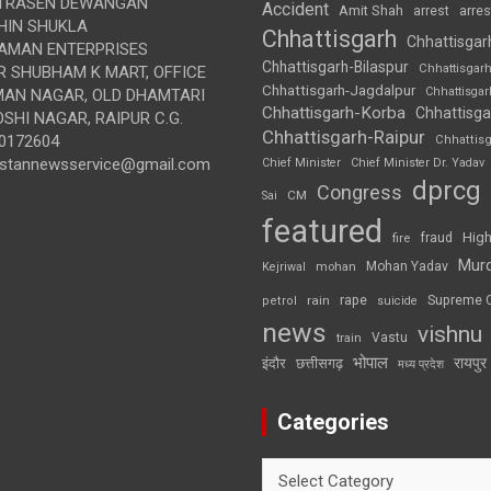
TRASEN DEWANGAN
Accident
Amit Shah
arre
arrest
IN SHUKLA
Chhattisgarh
Chhattisgar
AMAN ENTERPRISES
Chhattisgarh-Bilaspur
Chhattisgar
 SHUBHAM K MART, OFFICE
Chhattisgarh-Jagdalpur
Chhattisga
UMAN NAGAR, OLD DHAMTARI
Chhattisgarh-Korba
Chhattisga
SHI NAGAR, RAIPUR C.G.
Chhattisgarh-Raipur
0172604
Chhattis
ustannewsservice@gmail.com
Chief Minister
Chief Minister Dr. Yadav
dprcg
Congress
CM
Sai
featured
High
fire
fraud
Mur
Mohan Yadav
Kejriwal
mohan
rape
Supreme 
rain
petrol
suicide
news
vishnu
Vastu
train
भोपाल
रायपुर
इंदौर
छत्तीसगढ़
मध्य प्रदेश
Categories
Categories