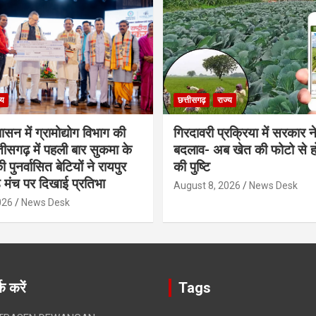
्य
छत्तीसगढ़
राज्य
शासन में ग्रामोद्योग विभाग की
गिरदावरी प्रक्रिया में सरकार ने
ीसगढ़ में पहली बार सुकमा के
बदलाव- अब खेत की फोटो से 
पुनर्वासित बेटियों ने रायपुर
की पुष्टि
े मंच पर दिखाई प्रतिभा
August 8, 2026
News Desk
026
News Desk
क करें
Tags