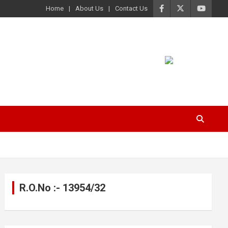
Home
About Us
Contact Us
R.O.No :- 13954/32