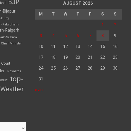
BJP
sted
AUGUST 2026
h-Bijapur
M
T
W
T
F
S
S
h-Durg
1
2
rh-Kabirdham
rh-Raigarh
3
4
5
6
7
8
9
garh-Sukma
Chief Minister
10
11
12
13
14
15
16
17
18
19
20
21
22
23
 Court
24
25
26
27
28
29
30
der
Naxalites
top-
31
Court
Weather
« Jul