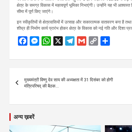
क्षेत्र के समग्र विकास में महत्वपूर्ण भूमिका निभाएंगी। उन्होंने यह भी आश्वस
सीमा में पूर्ण किए जाएंगे।
इन स्वीकृतियों से क्षेत्रवासियों में उत्साह और सकारात्मक वातावरण बना है तथा यह
शीघ्र ही निर्माण कार्य प्रारंभ होकर क्षेत्र के विकास को नई गति और दिशा प्र
F
M
W
X
T
G
C
S
a
es
h
el
m
o
h
ce
se
at
e
ail
py
ar
b
n
s
gr
Li
e
Post
o
g
A
a
n
मुख्यमंत्री विष्णु देव साय की अध्यक्षता में 31 दिसंबर को होगी
navigation
o
er
p
m
k
मंत्रिपरिषद् की बैठक….
k
p
अन्य ख़बरें