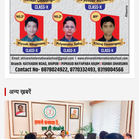
अन्य ख़बरें