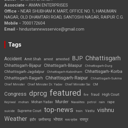
Associate -
AMAN ENTERPRISES
Office -
NEAR SHUBHAM K MART, OFFICE NO. 1, HANUMAN
NAGAR, OLD DHAMTARI ROAD, SANTOSHI NAGAR, RAIPUR C.G.
Mobile -
7000172604
Email -
hindustannewsservice@gmail.com
Tags
Chhattisgarh
BJP
Accident
Amit Shah
arrested
arrest
Chhattisgarh-Bijapur
Chhattisgarh-Bilaspur
Chhattisgarh-Durg
Chhattisgarh-Korba
Chhattisgarh-Jagdalpur
Chhattisgarh-Kabirdham
Chhattisgarh-Raipur
Chhattisgarh-Raigarh
Chhattisgarh-Sukma
CM
Chief Minister
Chief Minister Dr. Yadav
Chief Minister Sai
featured
dprcg
Congress
High Court
fire
fraud
Murder
rape
Mohan Yadav
Naxalites
rain
Kejriwal
mohan
petrol
top-news
vishnu
Supreme Court
Vastu
suicide
train
Weather
भोपाल
रायपुर
इंदौर
छत्तीसगढ़
मध्य प्रदेश