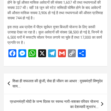
होने के पूर्व औसत मासिक आवेदनों की संख्या 1,607 थी तथा स्थापनाओं की
सख्या 337 थी। वहीं 18 जून को स्टेट सब्सिडी घोषित होने के बाद आवेदनों
की औसत मासिक सख्या 3,906 हो गई है तथा स्थापनाओ की औसत प्रतिमाह
सख्या 744 हो गई है।
इस तरह अब प्रदेश में पीएम सूर्यघर मुफ्त बिजली योजना के लिए काफी
उत्साह देखा जा रहा है। कुल आवेदनों की संख्या 58,500 हो गई है, जिनमें से
6,500 घरों में रूफटॉप सोलर पेनल लगाये जा चुके हैं तथा 17,000 का कार्य
प्रगति पर है।
F
M
W
X
T
G
C
S
a
es
h
el
m
o
h
ce
se
at
e
ail
py
ar
b
n
s
gr
Li
e
Post
शिक्षा ही सफलता की कुंजी, सेवा ही जीवन का आधार : मुख्यमंत्री विष्णुदेव
o
g
A
a
n
navigation
साय….
o
er
p
m
k
k
p
प्रधानमंत्री मोदी के जन्म दिवस पर स्वस्थ नारी-सशक्त परिवार योजना
का देशव्यापी शुभारंभ….