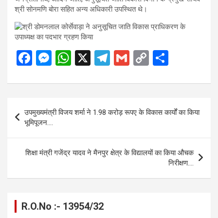
श्री सोनमणि बोरा सहित अन्य अधिकारी उपस्थित थे।
F
M
W
X
T
G
C
S
a
es
h
el
m
o
h
ce
se
at
e
ail
py
ar
b
n
s
gr
Li
e
Post
उपमुख्यमंत्री विजय शर्मा ने 1.98 करोड़ रूपए के विकास कार्यों का किया
o
g
A
a
n
navigation
भूमिपूजन….
o
er
p
m
k
k
p
शिक्षा मंत्री गजेंद्र यादव ने मैनपुर क्षेत्र के विद्यालयों का किया औचक
निरीक्षण….
R.O.No :- 13954/32