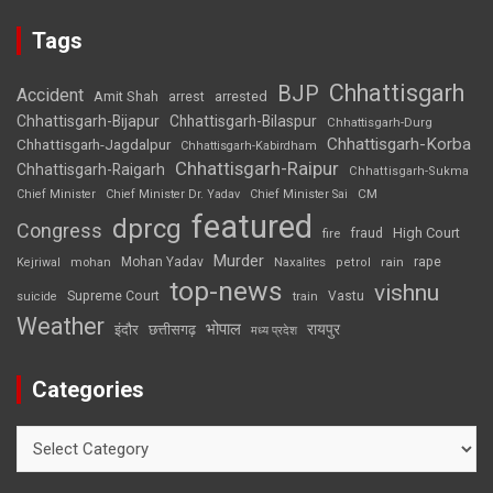
Tags
Chhattisgarh
BJP
Accident
Amit Shah
arrested
arrest
Chhattisgarh-Bijapur
Chhattisgarh-Bilaspur
Chhattisgarh-Durg
Chhattisgarh-Korba
Chhattisgarh-Jagdalpur
Chhattisgarh-Kabirdham
Chhattisgarh-Raipur
Chhattisgarh-Raigarh
Chhattisgarh-Sukma
CM
Chief Minister
Chief Minister Dr. Yadav
Chief Minister Sai
featured
dprcg
Congress
High Court
fire
fraud
Murder
rape
Mohan Yadav
Naxalites
rain
Kejriwal
mohan
petrol
top-news
vishnu
Supreme Court
Vastu
suicide
train
Weather
भोपाल
रायपुर
इंदौर
छत्तीसगढ़
मध्य प्रदेश
Categories
Categories