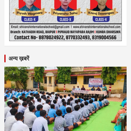
अन्य ख़बरें