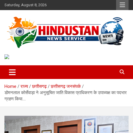
Skip
Saturday, August 8, 2026
to
content
Voice of the Nation
Hindustan News Service
Home
राज्य
छत्तीसगढ़
छत्तीसगढ़ जनसंपर्क
डोमनलाल कोर्सेवाड़ा ने अनुसूचित जाति विकास प्राधिकरण के उपाध्यक्ष का पदभार
ग्रहण किया….