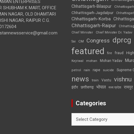
AMAN ENTERPRISES
Chhattisgarh-Bilaspur
Chhattisgar
 SHUBHAM K MART, OFFICE
Chhattisgarh-Jagdalpur
Chhattisga
UMAN NAGAR, OLD DHAMTARI
Chhattisgarh-Korba
Chhattisga
SHI NAGAR, RAIPUR C.G.
Chhattisgarh-Raipur
0172604
Chhattis
ustannewsservice@gmail.com
Chief Minister
Chief Minister Dr. Yadav
dprcg
Congress
CM
Sai
featured
High
fire
fraud
Mur
Mohan Yadav
Kejriwal
mohan
rape
Supreme 
rain
petrol
suicide
news
vishnu
Vastu
train
भोपाल
रायपुर
इंदौर
छत्तीसगढ़
मध्य प्रदेश
Categories
Categories