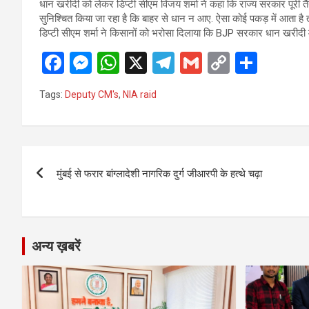
धान खरीदी को लेकर डिप्टी सीएम विजय शर्मा ने कहा कि राज्य सरकार पूरी तैयार
सुनिश्चित किया जा रहा है कि बाहर से धान न आए. ऐसा कोई पकड़ में आता है
डिप्टी सीएम शर्मा ने किसानों को भरोसा दिलाया कि BJP सरकार धान खरीदी मे
F
M
W
X
T
G
C
S
a
es
h
el
m
o
h
Tags:
Deputy CM's
,
NIA raid
ce
se
at
e
ail
py
ar
b
n
s
gr
Li
e
o
g
A
a
n
Post
o
er
p
m
k
मुंबई से फरार बांग्लादेशी नागरिक दुर्ग जीआरपी के हत्थे चढ़ा
navigation
k
p
अन्य ख़बरें