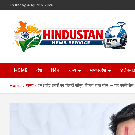
Skip
Thursday, August 6, 2026
to
content
Voice of the Nation
Hindustan News
HOME
देश
विदेश
राज्य
मध्यप्रदेश
छत्तीसगढ़
Service
Home
राज्य
एनआईए छापों पर डिप्टी सीएम विजय शर्मा बोले — यह प्रतीक्षित का