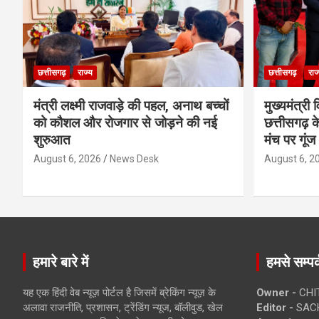
छत्तीसगढ़
राज्य
छत्तीसगढ़
राज
मंत्री लक्ष्मी राजवाड़े की पहल, अनाथ बच्चों
मुख्यमंत्री व
को कौशल और रोजगार से जोड़ने की नई
छत्तीसगढ़ के
शुरुआत
मंच पर गूंज
August 6, 2026
News Desk
August 6, 2
हमारे बारे में
हमसे सम्पर्
यह एक हिंदी वेब न्यूज़ पोर्टल है जिसमें ब्रेकिंग न्यूज़ के
Owner -
CHI
अलावा राजनीति, प्रशासन, ट्रेंडिंग न्यूज, बॉलीवुड, खेल
Editor -
SACH