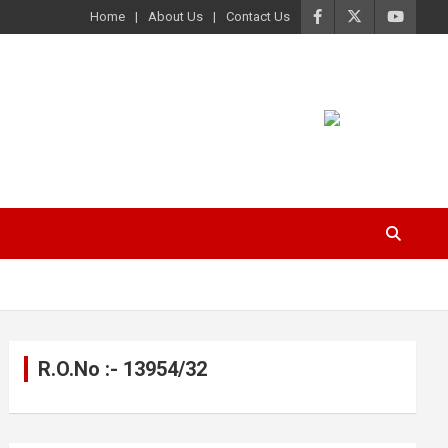
Home
About Us
Contact Us
R.O.No :- 13954/32