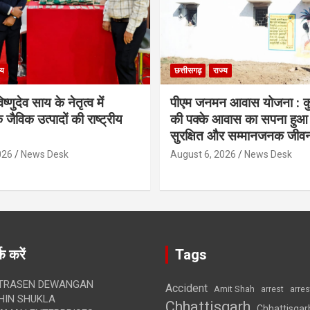
्य
छत्तीसगढ़
राज्य
िष्णुदेव साय के नेतृत्व में
पीएम जनमन आवास योजना : कु
 जैविक उत्पादों की राष्ट्रीय
की पक्के आवास का सपना हुआ प
सुरक्षित और सम्मानजनक जीव
026
News Desk
August 6, 2026
News Desk
क करें
Tags
TRASEN DEWANGAN
Accident
Amit Shah
arre
arrest
IN SHUKLA
Chhattisgarh
Chhattisgar