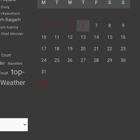
M
T
W
T
F
S
S
h-Durg
1
2
rh-Kabirdham
rh-Raigarh
3
4
5
6
7
8
9
garh-Sukma
Chief Minister
10
11
12
13
14
15
16
17
18
19
20
21
22
23
 Court
24
25
26
27
28
29
30
der
Naxalites
top-
31
Court
Weather
« Jul