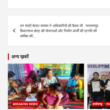
a
es
h
el
m
o
h
ce
se
at
e
ail
py
ar
b
n
s
gr
Li
e
Post
o
g
A
a
n
वन मंत्री केदार कश्यप ने अधिकारियों की बैठक ली : नारायणपुर
navigation
o
er
p
m
k
विधानसभा क्षेत्र की योजनाओं और निर्माण कार्यों की प्रगति की
समीक्षा की….
k
p
अन्य ख़बरें
BREAKING NEWS
छत्तीसगढ़
राज