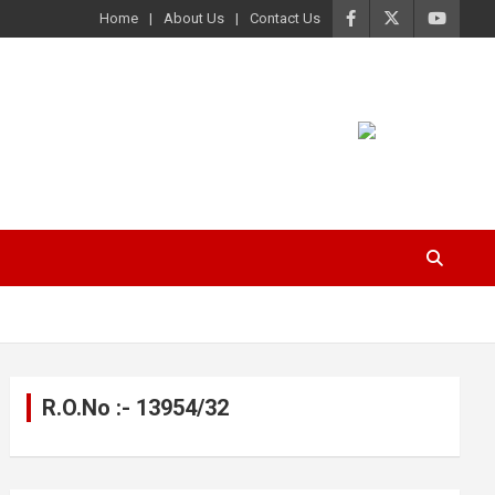
Home
About Us
Contact Us
R.O.No :- 13954/32