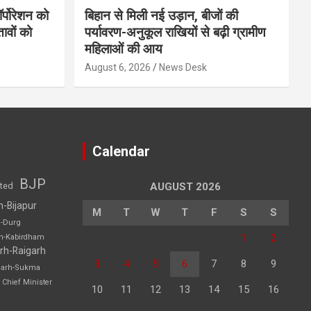
र्पोरेशन को
बिहान से मिली नई उड़ान, बीजों की
ावों को
पर्यावरण-अनुकूल राखियों से बढ़ी ग्रामीण
महिलाओं की आय
August 6, 2026
News Desk
Calendar
BJP
sted
AUGUST 2026
h-Bijapur
M
T
W
T
F
S
S
h-Durg
1
2
rh-Kabirdham
rh-Raigarh
3
4
5
6
7
8
9
garh-Sukma
Chief Minister
10
11
12
13
14
15
16