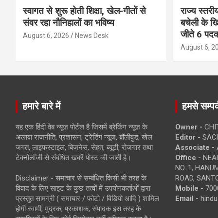
स्वागत से शुरू होती शिक्षा, खेल-गीतों से
राज्य स्तरीय
संवर रहा नौनिहालों का भविष्य
बचेली के खि
जीते 6 पद
August 6, 2026
News Desk
August 6, 2
हमारे बारे में
हमसे सम्पर्
यह एक हिंदी वेब न्यूज़ पोर्टल है जिसमें ब्रेकिंग न्यूज़ के
Owner -
CHI
अलावा राजनीति, प्रशासन, ट्रेंडिंग न्यूज, बॉलीवुड, खेल
Editor -
SACH
जगत, लाइफस्टाइल, बिजनेस, सेहत, ब्यूटी, रोजगार तथा
Associate -
टेक्नोलॉजी से संबंधित खबरें पोस्ट की जाती है।
Office -
NEAR
NO. 1, HAN
Disclaimer - समाचार से सम्बंधित किसी भी तरह के
ROAD, SANTO
विवाद के लिए साइट के कुछ तत्वों में उपयोगकर्ताओं द्वारा
Mobile -
700
प्रस्तुत सामग्री ( समाचार / फोटो / विडियो आदि ) शामिल
Email -
hind
होगी स्वामी, मुद्रक, प्रकाशक, संपादक इस तरह के