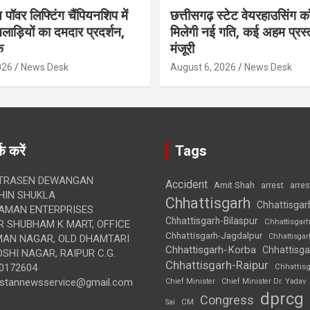
 पॉवर लिफ्टिंग चैंपियनशिप में
छत्तीसगढ़ स्टेट वेयरहाउसिंग कॉ
लाड़ियों का दमदार प्रदर्शन,
मिलेगी नई गति, कई अहम प्रस्त
क
मंजूरी
026
News Desk
August 6, 2026
News Desk
क करें
Tags
TRASEN DEWANGAN
Accident
Amit Shah
arre
arrest
IN SHUKLA
Chhattisgarh
Chhattisgar
AMAN ENTERPRISES
Chhattisgarh-Bilaspur
Chhattisgar
 SHUBHAM K MART, OFFICE
Chhattisgarh-Jagdalpur
Chhattisga
UMAN NAGAR, OLD DHAMTARI
Chhattisgarh-Korba
Chhattisga
SHI NAGAR, RAIPUR C.G.
Chhattisgarh-Raipur
0172604
Chhattis
ustannewsservice@gmail.com
Chief Minister
Chief Minister Dr. Yadav
dprcg
Congress
CM
Sai