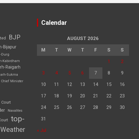
Calendar
BJP
sted
AUGUST 2026
h-Bijapur
M
T
W
T
F
S
S
h-Durg
1
2
rh-Kabirdham
rh-Raigarh
3
4
5
6
7
8
9
garh-Sukma
Chief Minister
10
11
12
13
14
15
16
17
18
19
20
21
22
23
 Court
24
25
26
27
28
29
30
der
Naxalites
top-
31
Court
Weather
« Jul