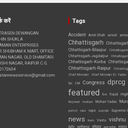
क करें
Tags
TRASEN DEWANGAN
Accident
Amit Shah
arre
arrest
IN SHUKLA
Chhattisgarh
Chhattisgar
AMAN ENTERPRISES
Chhattisgarh-Bilaspur
Chhattisgar
 SHUBHAM K MART, OFFICE
Chhattisgarh-Jagdalpur
Chhattisga
UMAN NAGAR, OLD DHAMTARI
Chhattisgarh-Korba
Chhattisga
SHI NAGAR, RAIPUR C.G.
Chhattisgarh-Raipur
0172604
Chhattis
ustannewsservice@gmail.com
Chief Minister
Chief Minister Dr. Yadav
dprcg
Congress
CM
Sai
featured
High
fire
fraud
Mur
Mohan Yadav
Kejriwal
mohan
rape
Supreme 
rain
petrol
suicide
news
vishnu
Vastu
train
भोपाल
रायपुर
इंदौर
छत्तीसगढ़
मध्य प्रदेश