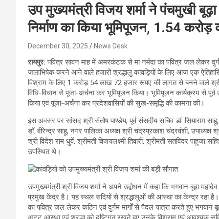
उप मुख्यमंत्री विजय शर्मा ने पंचमुखी बूढ़ा
निर्माण का किया भूमिपूजन, 1.54 करोड़ 
December 30, 2025
News Desk
रायपुर:
पवित्र सावन माह में अमरकंटक से मां नर्मदा का पवित्र जल लेकर दुर्गम 
जलाभिषेक करने आने वाले हजारों श्रद्धालु कांवड़ियों के लिए आज एक ऐतिहासि
विश्राम के लिए 1 करोड़ 54 लाख 72 हजार रूपए की लागत से बनने वाले श्री पंच
विधि-विधान से पूजा-अर्चना कर भूमिपूजन किया। भूमिपूजन कार्यक्रम से पूर्व 
किया एवं पूजा-अर्चना कर प्रदेशवासियों की सुख-समृद्धि की कामना की।
इस अवसर पर सांसद श्री संतोष पाण्डेय, पूर्व संसदीय सचिव डाॅ. सियाराम साहू,
डाॅ. बीरेन्द्र साहू, नगर पालिका अध्यक्ष श्री चंद्रप्रकाश चंद्रवंशी, उपाध्यक्
श्री विदेश राम धुर्वे, श्रीमती विजयलक्ष्मी तिवारी, श्रीमती सतविंदर पाहुजा स
उपस्थित थे।
उपमुख्यमंत्री श्री विजय शर्मा ने अपने उद्बोधन में कहा कि भगवान बूढ़ा महादेव
प्रमुख केंद्र है। यह स्थल सदियों से श्रद्धालुओं की आस्था का केन्द्र रहा है। 
का पवित्र जल लेकर कठिन एवं दुर्गम मार्गों से पैदल यात्रा करते हुए भगवान बू
अटूट आस्था एवं श्रद्धा को दृष्टिगत रखते हुए उनके विश्राम एवं आवश्यक सुविध