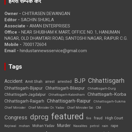
हमसे सम्पर्क करें
Owner -
CHITRASEN DEWANGAN
Editor -
SACHIN SHUKLA
Associate -
AMAN ENTERPRISES
Office -
NEAR SHUBHAM K MART, OFFICE NO. 1, HANUMAN
NAGAR, OLD DHAMTARI ROAD, SANTOSHI NAGAR, RAIPUR C.G.
Mobile -
7000172604
Email -
hindustannewsservice@gmail.com
Tags
Chhattisgarh
BJP
Accident
Amit Shah
arrested
arrest
Chhattisgarh-Bijapur
Chhattisgarh-Bilaspur
Chhattisgarh-Durg
Chhattisgarh-Korba
Chhattisgarh-Jagdalpur
Chhattisgarh-Kabirdham
Chhattisgarh-Raipur
Chhattisgarh-Raigarh
Chhattisgarh-Sukma
CM
Chief Minister
Chief Minister Dr. Yadav
Chief Minister Sai
featured
dprcg
Congress
High Court
fire
fraud
Murder
rape
Mohan Yadav
Naxalites
rain
Kejriwal
mohan
petrol