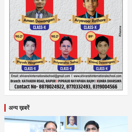
अन्य ख़बरें