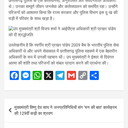
छत्तीसगढ़ पुलिस के एक कर्तव्यनिष्ठ, अनुशासित और संवेदनशील अधिकारी
थे। उनका सम्पूर्ण जीवन जनसेवा और कर्तव्यपालन को समर्पित रहा। उन्होंने
परिजनों को आश्वस्त किया कि राज्य सरकार और पुलिस विभाग इस दुःख की
घड़ी में परिवार के साथ खड़ा है।
उल्लेखनीय है कि स्वर्गीय श्री प्रखर पांडेय 2009 बैच के भारतीय पुलिस सेवा
अधिकारी थे और अपने सेवाकाल में छत्तीसगढ़ पुलिस महकमे में एक बेहतरीन
अधिकारी के रूप में उनकी पहचान थी। उप मुख्यमंत्री ने ईश्वर से दिवंगत
आत्मा की शांति तथा परिजनों को संबल प्रदान करने की प्रार्थना की।
F
M
W
X
T
G
C
S
a
es
h
el
m
o
h
ce
se
at
e
ail
py
ar
b
n
s
gr
Li
e
Post
मुख्यमंत्री विष्णु देव साय ने जनप्रतिनिधियों संग ‘मन की बात’ कार्यक्रम
o
g
A
a
n
navigation
की 129वीं कड़ी का श्रवण
o
er
p
m
k