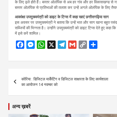
के लिए ढ़ले होते हैं। बस्तर ओलंपिक से अब हर गांव और हर विकासखण्ड से नई खे
बस्तर ओलंपिक से प्रतिभाओं की तलाश कर उन्हें अगले ओलंपिक के लिए तैया
आकांक्षा उपमुख्यमंत्री को डाइट के टिप्स में कहा खाएं छत्तीसगढ़िया साग
इस अवसर पर उपमुख्यमंत्री ने बताया कि उन्हें भात और साग खाना बहुत पसंद ह
सब्जियों की भिन्नता है। उन्होंने उपमुख्यमंत्री को डाइट टिप्स देते हुए कह
में इसे करें शामिल।
F
M
W
X
T
G
C
S
a
es
h
el
m
o
h
ce
se
at
e
ail
py
ar
b
n
s
gr
Li
e
Post
o
g
A
a
n
कोरिया : डिजिटल मार्केंटिंग व डिजिटल साक्षरता के लिए कार्यशाला
navigation
o
er
p
m
k
का आयोजन 14 नवम्बर को
k
p
अन्य ख़बरें