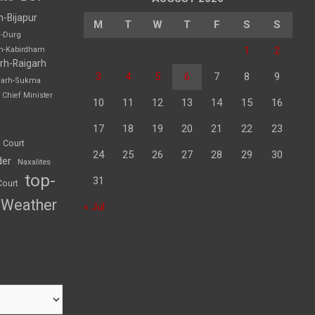
h-Bijapur
M
T
W
T
F
S
S
h-Durg
1
2
rh-Kabirdham
rh-Raigarh
3
4
5
6
7
8
9
garh-Sukma
Chief Minister
10
11
12
13
14
15
16
17
18
19
20
21
22
23
 Court
24
25
26
27
28
29
30
der
Naxalites
top-
31
Court
Weather
« Jul