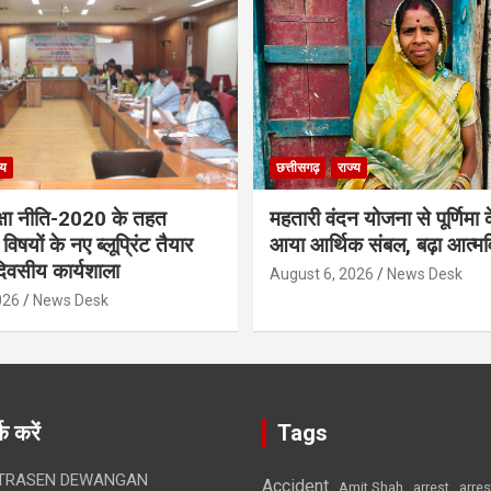
्य
छत्तीसगढ़
राज्य
िक्षा नीति-2020 के तहत
महतारी वंदन योजना से पूर्णिमा के
िषयों के नए ब्लूप्रिंट तैयार
आया आर्थिक संबल, बढ़ा आत्मव
िवसीय कार्यशाला
August 6, 2026
News Desk
026
News Desk
क करें
Tags
TRASEN DEWANGAN
Accident
Amit Shah
arre
arrest