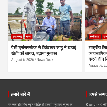
छत्तीसगढ़
राज्य
छत्तीसगढ़
राज
पैडी ट्रांसप्लांटर से डिकेश्वर साहू ने घटाई
राष्ट्रीय श
खेती की लागत, बढ़ाया मुनाफा
व्यावसायिक व
करने तीन द
August 6, 2026
News Desk
August 6, 2
हमारे बारे में
हमसे सम्पर्
यह एक हिंदी वेब न्यूज़ पोर्टल है जिसमें ब्रेकिंग न्यूज़ के
Owner -
CHI