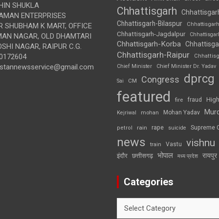
IN SHUKLA
Chhattisgarh
Chhattisgar
AMAN ENTERPRISES
Chhattisgarh-Bilaspur
Chhattisgar
 SHUBHAM K MART, OFFICE
Chhattisgarh-Jagdalpur
Chhattisga
UMAN NAGAR, OLD DHAMTARI
Chhattisgarh-Korba
Chhattisga
SHI NAGAR, RAIPUR C.G.
Chhattisgarh-Raipur
0172604
Chhattis
ustannewsservice@gmail.com
Chief Minister
Chief Minister Dr. Yadav
dprcg
Congress
CM
Sai
featured
High
fire
fraud
Mur
Mohan Yadav
Kejriwal
mohan
rape
Supreme 
rain
petrol
suicide
news
vishnu
Vastu
train
भोपाल
रायपुर
इंदौर
छत्तीसगढ़
मध्य प्रदेश
Categories
Categories