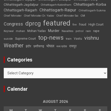
Chhattisgarh-Korba
Chhattisgarh-Jagdalpur
Chhattisgarh-Kabirdham
Chhattisgarh-Raipur
Chhattisgarh-Raigarh
Chhattisgarh-Sukma
CM
Chief Minister
Chief Minister Dr. Yadav
Chief Minister Sai
featured
dprcg
Congress
High Court
fire
fraud
Murder
rape
Mohan Yadav
Naxalites
rain
Kejriwal
mohan
petrol
top-news
vishnu
Supreme Court
Vastu
suicide
train
Weather
भोपाल
रायपुर
इंदौर
छत्तीसगढ़
मध्य प्रदेश
Categories
Categories
Calendar
AUGUST 2026
M
T
W
T
F
S
S