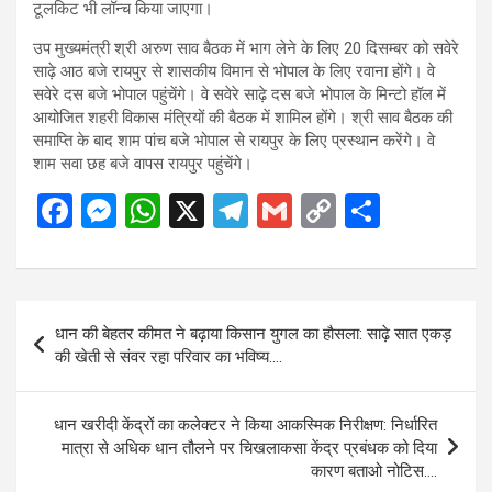
टूलकिट भी लॉन्च किया जाएगा।
उप मुख्यमंत्री श्री अरुण साव बैठक में भाग लेने के लिए 20 दिसम्बर को सवेरे
साढ़े आठ बजे रायपुर से शासकीय विमान से भोपाल के लिए रवाना होंगे। वे
सवेरे दस बजे भोपाल पहुंचेंगे। वे सवेरे साढ़े दस बजे भोपाल के मिन्टो हॉल में
आयोजित शहरी विकास मंत्रियों की बैठक में शामिल होंगे। श्री साव बैठक की
समाप्ति के बाद शाम पांच बजे भोपाल से रायपुर के लिए प्रस्थान करेंगे। वे
शाम सवा छह बजे वापस रायपुर पहुंचेंगे।
F
M
W
X
T
G
C
S
a
es
h
el
m
o
h
ce
se
at
e
ail
py
ar
b
n
s
gr
Li
e
Post
धान की बेहतर कीमत ने बढ़ाया किसान युगल का हौसला: साढ़े सात एकड़
o
g
A
a
n
navigation
की खेती से संवर रहा परिवार का भविष्य….
o
er
p
m
k
k
p
धान खरीदी केंद्रों का कलेक्टर ने किया आकस्मिक निरीक्षण: निर्धारित
मात्रा से अधिक धान तौलने पर चिखलाकसा केंद्र प्रबंधक को दिया
कारण बताओ नोटिस….