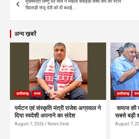
मुख्यमंत्री विष्णु देव साय ने महिला कबड्डी विश्व कप की स्टार
navigation
o
er
p
m
k
खिलाड़ी संजू देवी को दी बधाई….
k
p
अन्य ख़बरें
छत्तीसगढ़
राज्य
छत्तीसगढ़
राज
पर्यटन एवं संस्कृति मंत्री राजेश अग्रवाल ने
समाज की ए
दिया स्वदेशी अपनाने का संदेश
सबसे बड़ी श
August 7, 2026
News Desk
August 7, 2