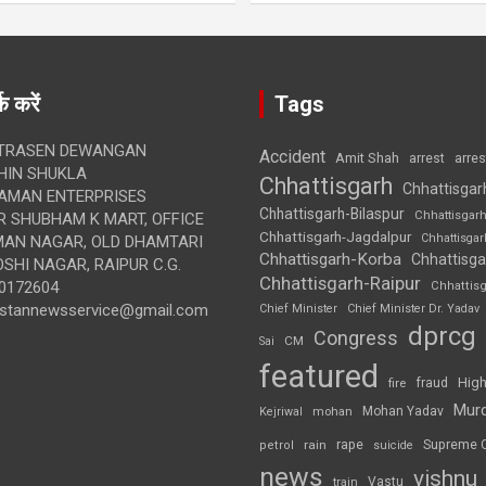
क करें
Tags
TRASEN DEWANGAN
Accident
Amit Shah
arre
arrest
IN SHUKLA
Chhattisgarh
Chhattisgar
AMAN ENTERPRISES
Chhattisgarh-Bilaspur
Chhattisgar
 SHUBHAM K MART, OFFICE
Chhattisgarh-Jagdalpur
Chhattisga
UMAN NAGAR, OLD DHAMTARI
Chhattisgarh-Korba
Chhattisga
SHI NAGAR, RAIPUR C.G.
Chhattisgarh-Raipur
0172604
Chhattis
ustannewsservice@gmail.com
Chief Minister
Chief Minister Dr. Yadav
dprcg
Congress
CM
Sai
featured
High
fire
fraud
Mur
Mohan Yadav
Kejriwal
mohan
rape
Supreme 
rain
petrol
suicide
news
vishnu
Vastu
train