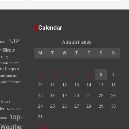
Calendar
BJP
sted
AUGUST 2026
h-Bijapur
M
T
W
T
F
S
S
h-Durg
1
2
rh-Kabirdham
rh-Raigarh
3
4
5
6
7
8
9
garh-Sukma
Chief Minister
10
11
12
13
14
15
16
17
18
19
20
21
22
23
 Court
24
25
26
27
28
29
30
der
Naxalites
top-
31
Court
Weather
« Jul