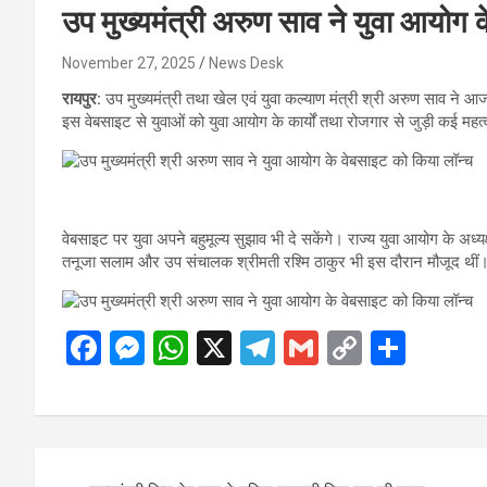
उप मुख्यमंत्री अरुण साव ने युवा आयोग
November 27, 2025
News Desk
रायपुर:
उप मुख्यमंत्री तथा खेल एवं युवा कल्याण मंत्री श्री अरुण साव ने आ
इस वेबसाइट से युवाओं को युवा आयोग के कार्यों तथा रोजगार से जुड़ी कई महत्व
वेबसाइट पर युवा अपने बहुमूल्य सुझाव भी दे सकेंगे। राज्य युवा आयोग के अध्
तनूजा सलाम और उप संचालक श्रीमती रश्मि ठाकुर भी इस दौरान मौजूद थीं
F
M
W
X
T
G
C
S
a
es
h
el
m
o
h
ce
se
at
e
ail
py
ar
b
n
s
gr
Li
e
Post
o
g
A
a
n