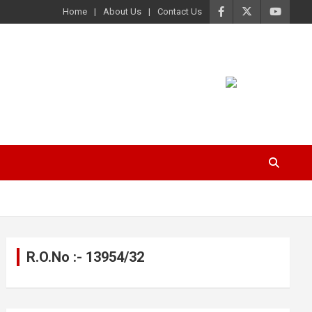
Home
About Us
Contact Us
R.O.No :- 13954/32