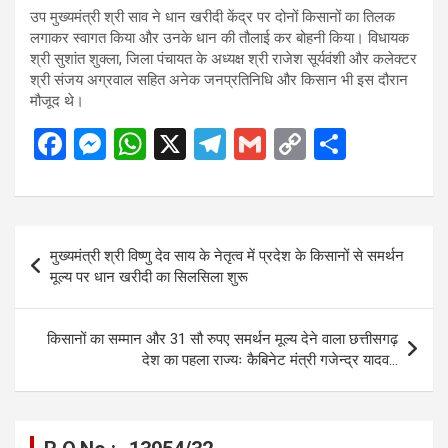
उप मुख्यमंत्री श्री साव ने धान खरीदी केंद्र पर दोनों किसानों का तिलक
लगाकर स्वागत किया और उनके धान की तौलाई कर बोहनी किया। विधायक
श्री सुशांत शुक्ला, जिला पंचायत के अध्यक्ष श्री राजेश सूर्यवंशी और कलेक्टर
श्री संजय अग्रवाल सहित अनेक जनप्रतिनिधि और किसान भी इस दौरान
मौजूद थे।
F
M
W
X
T
G
C
S
a
es
h
el
m
o
h
ce
se
at
e
ail
py
ar
b
n
s
gr
Li
e
Post
मुख्यमंत्री श्री विष्णु देव साय के नेतृत्व में प्रदेश के किसानों से समर्थन
o
g
A
a
n
navigation
मूल्य पर धान खरीदी का सिलसिला शुरू
o
er
p
m
k
k
p
किसानों का सम्मान और 31 सौ रुपए समर्थन मूल्य देने वाला छत्तीसगढ़
देश का पहला राज्यः कैबिनेट मंत्री गजेन्द्र यादव…