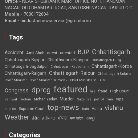
Office -
NEAR SHUBHAM K MART, OFFICE NO. 1, HANUMAN
NAGAR, OLD DHAMTARI ROAD, SANTOSHI NAGAR, RAIPUR C.G.
Mobile -
7000172604
Email -
hindustannewsservice@gmail.com
Tags
Chhattisgarh
BJP
Accident
Amit Shah
arrested
arrest
Chhattisgarh-Bijapur
Chhattisgarh-Bilaspur
Chhattisgarh-Durg
Chhattisgarh-Korba
Chhattisgarh-Jagdalpur
Chhattisgarh-Kabirdham
Chhattisgarh-Raipur
Chhattisgarh-Raigarh
Chhattisgarh-Sukma
CM
Chief Minister
Chief Minister Dr. Yadav
Chief Minister Sai
featured
dprcg
Congress
High Court
fire
fraud
Murder
rape
Mohan Yadav
Naxalites
rain
Kejriwal
mohan
petrol
top-news
vishnu
Supreme Court
Vastu
suicide
train
Weather
भोपाल
रायपुर
इंदौर
छत्तीसगढ़
मध्य प्रदेश
Categories