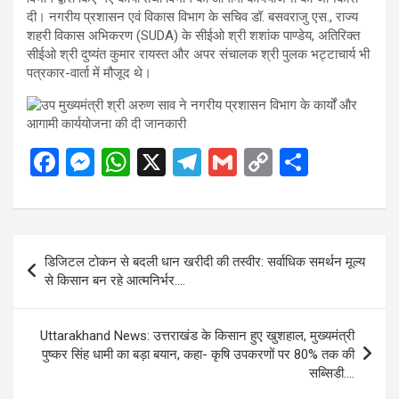
दी। नगरीय प्रशासन एवं विकास विभाग के सचिव डॉ. बसवराजु एस., राज्य
शहरी विकास अभिकरण (SUDA) के सीईओ श्री शशांक पाण्डेय, अतिरिक्त
सीईओ श्री दुष्यंत कुमार रायस्त और अपर संचालक श्री पुलक भट्टाचार्य भी
पत्रकार-वार्ता में मौजूद थे।
F
M
W
X
T
G
C
S
a
es
h
el
m
o
h
ce
se
at
e
ail
py
ar
b
n
s
gr
Li
e
Post
डिजिटल टोकन से बदली धान खरीदी की तस्वीर: सर्वाधिक समर्थन मूल्य
o
g
A
a
n
navigation
से किसान बन रहे आत्मनिर्भर….
o
er
p
m
k
k
p
Uttarakhand News: उत्तराखंड के किसान हुए खुशहाल, मुख्यमंत्री
पुष्कर सिंह धामी का बड़ा बयान, कहा- कृषि उपकरणों पर 80% तक की
सब्सिडी….