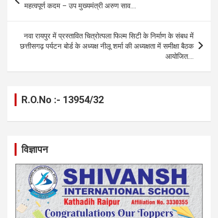
o
g
A
a
n
navigation
महत्वपूर्ण कदम – उप मुख्यमंत्री अरुण साव….
o
er
p
m
k
k
p
नवा रायपुर में प्रस्तावित चित्रोत्पला फिल्म सिटी के निर्माण के संबध में
छत्तीसगढ़ पर्यटन बोर्ड के अध्यक्ष नीलू शर्मा की अध्यक्षता में समीक्षा बैठक
आयोजित….
R.O.No :- 13954/32
विज्ञापन