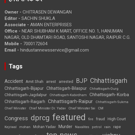
Owner -
CHITRASEN DEWANGAN
Editor -
SACHIN SHUKLA
Associate -
AMAN ENTERPRISES
Office -
NEAR SHUBHAM K MART, OFFICE NO. 1, HANUMAN
NAGAR, OLD DHAMTARI ROAD, SANTOSHI NAGAR, RAIPUR C.G.
Mobile -
7000172604
Email -
hindustannewsservice@gmail.com
Tags
Chhattisgarh
BJP
Accident
Amit Shah
arrested
arrest
Chhattisgarh-Bijapur
Chhattisgarh-Bilaspur
Chhattisgarh-Durg
Chhattisgarh-Korba
Chhattisgarh-Jagdalpur
Chhattisgarh-Kabirdham
Chhattisgarh-Raipur
Chhattisgarh-Raigarh
Chhattisgarh-Sukma
CM
Chief Minister
Chief Minister Dr. Yadav
Chief Minister Sai
featured
dprcg
Congress
High Court
fire
fraud
Murder
rape
Mohan Yadav
Naxalites
rain
Kejriwal
mohan
petrol
top-news