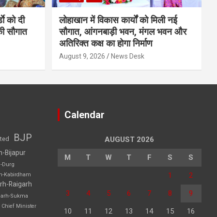
डाे को दी
लोहाखान में विकास कार्यों को मिली नई
की सौगात
सौगात, आंगनबाड़ी भवन, मंगल भवन और
अतिरिक्त कक्ष का होगा निर्माण
August 9, 2026
News Desk
Calendar
BJP
sted
AUGUST 2026
h-Bijapur
M
T
W
T
F
S
S
h-Durg
1
2
rh-Kabirdham
rh-Raigarh
3
4
5
6
7
8
9
garh-Sukma
Chief Minister
10
11
12
13
14
15
16