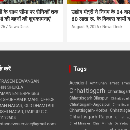
गों के साथ सीमा पर सैनिकों तक
उद्योग मंत्री ने निगम के 04 वार्
र्धा की बहनों की शुभकामनाएं’
60 लाख रू. के विकास कार्याे 
026
News Desk
August 9, 2026
News Desk
क करें
Tags
TRASEN DEWANGAN
Accident
Amit Shah
arre
arrest
IN SHUKLA
Chhattisgarh
Chhattisgar
AMAN ENTERPRISES
Chhattisgarh-Bilaspur
Chhattisgar
 SHUBHAM K MART, OFFICE
Chhattisgarh-Jagdalpur
Chhattisga
UMAN NAGAR, OLD DHAMTARI
Chhattisgarh-Korba
Chhattisga
SHI NAGAR, RAIPUR C.G.
Chhattisgarh-Raipur
0172604
Chhattis
ustannewsservice@gmail.com
Chief Minister
Chief Minister Dr. Yadav