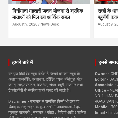
मिनीमाता महतारी जतन योजना से श्रमिक
राखी के धा
माताओं को मिल रहा आर्थिक संबल
पहुंचेंगी कव
August 9, 2026
News Desk
August 9, 2
हमारे बारे में
हमसे सम्पर्
यह एक हिंदी वेब न्यूज़ पोर्टल है जिसमें ब्रेकिंग न्यूज़ के
Owner -
CHI
अलावा राजनीति, प्रशासन, ट्रेंडिंग न्यूज, बॉलीवुड, खेल
Editor -
SACH
जगत, लाइफस्टाइल, बिजनेस, सेहत, ब्यूटी, रोजगार तथा
Associate -
टेक्नोलॉजी से संबंधित खबरें पोस्ट की जाती है।
Office -
NEAR
NO. 1, HAN
Disclaimer - समाचार से सम्बंधित किसी भी तरह के
ROAD, SANTO
विवाद के लिए साइट के कुछ तत्वों में उपयोगकर्ताओं द्वारा
Mobile -
700
प्रस्तुत सामग्री ( समाचार / फोटो / विडियो आदि ) शामिल
Email -
hind