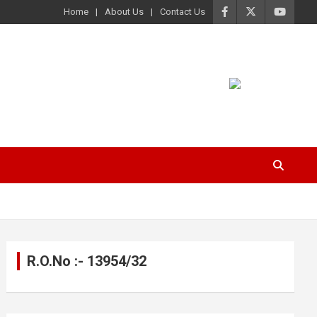
Home
About Us
Contact Us
R.O.No :- 13954/32