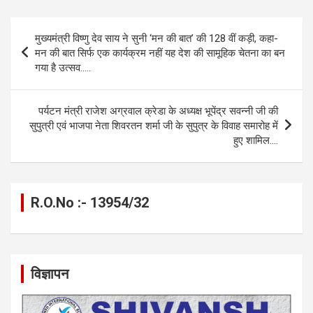
ce
se
at
e
ail
py
ar
b
n
s
gr
Li
e
Post
मुख्यमंत्री विष्णु देव साय ने सुनी ‘मन की बात’ की 128 वीं कड़ी, कहा-
o
g
A
a
n
navigation
मन की बात सिर्फ एक कार्यक्रम नहीं यह देश की सामूहिक चेतना का बन
o
er
p
m
k
गया है उत्सव…..
k
p
पर्यटन मंत्री राजेश अग्रवाल क्रेडा के अध्यक्ष भूपेंद्र सवन्नी जी की
सुपुत्री एवं भाजपा नेता शिवरतन शर्मा जी के सुपुत्र के विवाह समारोह में
हुए शामिल….
R.O.No :- 13954/32
विज्ञापन