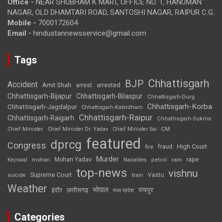
Office -
NEAR SHUBHAM K MART, OFFICE NO. 1, HANUMAN
NAGAR, OLD DHAMTARI ROAD, SANTOSHI NAGAR, RAIPUR C.G.
Mobile -
7000172604
Email -
hindustannewsservice@gmail.com
Tags
Chhattisgarh
BJP
Accident
Amit Shah
arrested
arrest
Chhattisgarh-Bijapur
Chhattisgarh-Bilaspur
Chhattisgarh-Durg
Chhattisgarh-Korba
Chhattisgarh-Jagdalpur
Chhattisgarh-Kabirdham
Chhattisgarh-Raipur
Chhattisgarh-Raigarh
Chhattisgarh-Sukma
CM
Chief Minister
Chief Minister Dr. Yadav
Chief Minister Sai
featured
dprcg
Congress
High Court
fire
fraud
Murder
rape
Mohan Yadav
Naxalites
rain
Kejriwal
mohan
petrol
top-news
vishnu
Supreme Court
Vastu
suicide
train
Weather
भोपाल
रायपुर
इंदौर
छत्तीसगढ़
मध्य प्रदेश
Categories