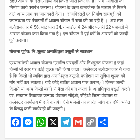
580 आवास के हितग्राहियों को क़िस्त जारी किए गए हैं। सभी आवासों का
निर्माण कार्य प्रारंभ कराना। योजना के तहत कन्वर्जेन्स के माध्यम से मिलने
वाले अन्य लाभ का जानकारी देना। राजमिस्त्री एवं निर्माण सामग्री की
उपलब्धता पर पंचायतों में आवास चौपाल में चर्चा की जा रही है । अब तक
बलौदाबाजार में 56, भाटापारा 34, कसडोल में 24 और पलारी 22 पंचायतों में
आवास चौपाल करा किया गया है। इस चौपाल में पूर्व वर्षाे के आवासों को जल्दी
पूर्ण कराना।
योजना पूर्णतः निःशुल्क अनाधिकृत वसूली से सावधान
प्रधानमंत्री आवास योजना ग्रामीण पारदर्शी और निःशुल्क योजना है जहां
किसी भी स्तर पर कोई शुल्क नही लिया जाता। कलेक्टर बलौदाबाजार ने कहा
है कि किसी भी व्यक्ति द्वारा अनाधिकृत वसूली, कमीशन या सुविधा शुल्क की
मांग नहीं कर सकता। यदि कोई ब्यक्ति आवास पास करान,े क़िस्त जल्दी
दिलाने या अन्य किसी बहाने से पैसा की मांग करता है, अनाधिकृत वसूली करने
पर, तत्काल शिकायत जनपद पंचायत सीईओ, सीईओ जिला पंचायत या
कलेक्टर कार्यालय में दर्ज करायें। ऐसे मामलों का त्वरित जांच कर दोषी व्यक्ति
के विरुद्ध कड़ी कार्यवाही की जाएगी।
F
M
W
X
T
G
C
S
a
es
h
el
m
o
h