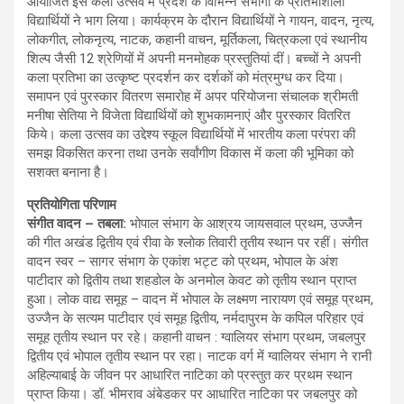
आयोजित इस कला उत्सव में प्रदेश के विभिन्न संभागों के प्रतिभाशाली
विद्यार्थियों ने भाग लिया। कार्यक्रम के दौरान विद्यार्थियों ने गायन, वादन, नृत्य,
लोकगीत, लोकनृत्य, नाटक, कहानी वाचन, मूर्तिकला, चित्रकला एवं स्थानीय
शिल्प जैसी 12 श्रेणियों में अपनी मनमोहक प्रस्तुतियां दीं। बच्चों ने अपनी
कला प्रतिभा का उत्कृष्ट प्रदर्शन कर दर्शकों को मंत्रमुग्ध कर दिया।
समापन एवं पुरस्कार वितरण समारोह में अपर परियोजना संचालक श्रीमती
मनीषा सेतिया ने विजेता विद्यार्थियों को शुभकामनाएं और पुरस्कार वितरित
किये। कला उत्सव का उद्देश्य स्कूल विद्यार्थियों में भारतीय कला परंपरा की
समझ विकसित करना तथा उनके सर्वांगीण विकास में कला की भूमिका को
सशक्त बनाना है।
प्रतियोगिता परिणाम
संगीत वादन – तबला:
भोपाल संभाग के आश्रय जायसवाल प्रथम, उज्जैन
की गीत अखंड द्वितीय एवं रीवा के श्लोक तिवारी तृतीय स्थान पर रहीं। संगीत
वादन स्वर – सागर संभाग के एकांश भट्ट को प्रथम, भोपाल के अंश
पाटीदार को द्वितीय तथा शहडोल के अनमोल केवट को तृतीय स्थान प्राप्त
हुआ। लोक वाद्य समूह – वादन में भोपाल के लक्ष्मण नारायण एवं समूह प्रथम,
उज्जैन के सत्यम पाटीदार एवं समूह द्वितीय, नर्मदापुरम के कपिल परिहार एवं
समूह तृतीय स्थान पर रहे। कहानी वाचन : ग्वालियर संभाग प्रथम, जबलपुर
द्वितीय एवं भोपाल तृतीय स्थान पर रहा। नाटक वर्ग में ग्वालियर संभाग ने रानी
अहिल्याबाई के जीवन पर आधारित नाटिका को प्रस्तुत कर प्रथम स्थान
प्राप्त किया। डॉ. भीमराव अंबेडकर पर आधारित नाटिका पर जबलपुर को