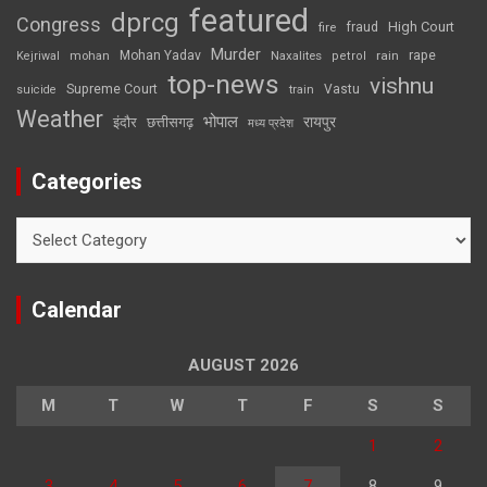
featured
dprcg
Congress
High Court
fire
fraud
Murder
rape
Mohan Yadav
Naxalites
rain
Kejriwal
mohan
petrol
top-news
vishnu
Supreme Court
Vastu
suicide
train
Weather
भोपाल
रायपुर
इंदौर
छत्तीसगढ़
मध्य प्रदेश
Categories
Categories
Calendar
AUGUST 2026
M
T
W
T
F
S
S
1
2
3
4
5
6
7
8
9