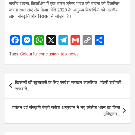
सजीव रखना, विद्यार्थियों में एक भारत श्रेष्ठ भारत की भावना को विकसित
करना तथा राष्ट्रीय शिक्षा नीति 2020 के अनुरूप विद्यार्थियों को भारतीय
ज्ञान, संस्कृति और विरासत से जोड़ना है।
F
M
W
X
T
G
C
S
a
es
h
el
m
o
h
Tags:
Colourful conclusion
,
top-news
ce
se
at
e
ail
py
ar
b
n
s
gr
Li
e
o
g
A
a
n
Post
किसानों की खुशहाली के लिए प्रदेश सरकार संकल्पित : मंत्री श्रीमती
o
er
p
m
k
navigation
राजवाड़े….
k
p
पर्यटन एवं संस्कृति मंत्री राजेश अग्रवाल ने नए कॉलेज भवन का किया
भूमिपूजन…