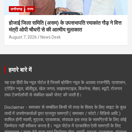
छत्तीसगढ़
राज्य
होजाई जिला समिति (असम) के उपसभापति रमाकांत गौड़ ने वित्त
मंत्री ओपी चौधरी से की आत्मीय मुलाकात
August 7, 2026
News Desk
हमारे बारे में
यह एक हिंदी वेब न्यूज़ पोर्टल है जिसमें ब्रेकिंग न्यूज़ के अलावा राजनीति, प्रशासन,
ट्रेंडिंग न्यूज, बॉलीवुड, खेल जगत, लाइफस्टाइल, बिजनेस, सेहत, ब्यूटी, रोजगार
तथा टेक्नोलॉजी से संबंधित खबरें पोस्ट की जाती है।
Disclaimer - समाचार से सम्बंधित किसी भी तरह के विवाद के लिए साइट के कुछ
तत्वों में उपयोगकर्ताओं द्वारा प्रस्तुत सामग्री ( समाचार / फोटो / विडियो आदि )
शामिल होगी स्वामी, मुद्रक, प्रकाशक, संपादक इस तरह के सामग्रियों के लिए कोई
ज़िम्मेदार नहीं स्वीकार करता है। न्यूज़ पोर्टल में प्रकाशित ऐसी सामग्री के लिए
संवाददाता / खबर देने वाला स्वयं जिम्मेदार होगा, स्वामी, मुद्रक, प्रकाशक, संपादक