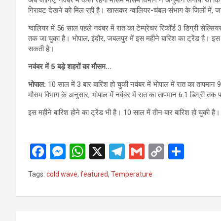
गिरावट देखने को मिल रही है। खासकर ग्वालियर-चंबल संभाग के जिलों में, जहां
ग्वालियर में 56 साल पहले नवंबर में रात का टेम्प्रेचर रिकॉर्ड 3 डिग्री सेल्स
तक जा चुका है। भोपाल, इंदौर, जबलपुर में इस महीने बारिश का ट्रेंड है। इस 
सकती है।
नवंबर में 5 बड़े शहरों का मौसम…
भोपाल:
10 साल में 3 बार बारिश हो चुकी नवंबर में भोपाल में रात का तापमान 
मौसम विभाग के अनुसार, भोपाल में नवंबर में रात का तापमान 6.1 डिग्री तक
इस महीने बारिश होने का ट्रेंड भी है। 10 साल में तीन बार बारिश हो चुकी है। 
F
M
W
X
T
G
C
S
a
es
h
el
m
o
h
Tags:
cold wave
,
featured
,
Temperature
ce
se
at
e
ail
py
ar
b
n
s
gr
Li
e
o
g
A
a
n
Post