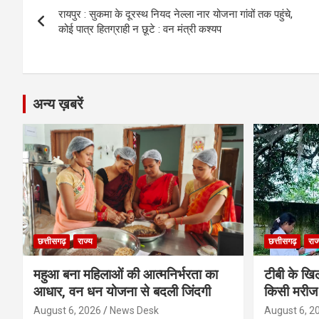
o
er
p
m
k
रायपुर : सुकमा के दूरस्थ नियद नेल्ला नार योजना गांवों तक पहुंचे,
navigation
कोई पात्र हितग्राही न छूटे : वन मंत्री कश्यप
k
p
अन्य ख़बरें
छत्तीसगढ़
राज्य
छत्तीसगढ़
राज
महुआ बना महिलाओं की आत्मनिर्भरता का
टीबी के खिल
आधार, वन धन योजना से बदली जिंदगी
किसी मरीज 
August 6, 2026
News Desk
August 6, 2