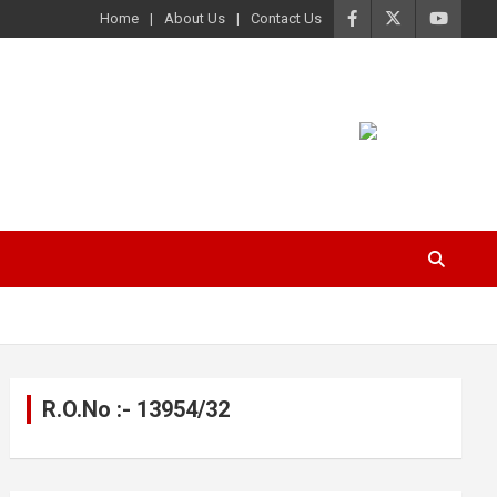
Home
About Us
Contact Us
R.O.No :- 13954/32