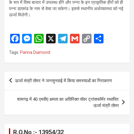
के रूप में विश्व बाजार में उपलब्ध होंगे और पन्ना के इन प्राकृतिक हीरों को ही
पन्ना डायमंड के नाम से बेचा जा सकेगा। इससे स्थानीय अर्थव्यवस्था को नई
ऊर्जा मिलेगी।
F
M
W
X
T
G
C
S
a
es
h
el
m
o
h
Tags:
Panna Diamond
ce
se
at
e
ail
py
ar
b
n
s
gr
Li
e
o
g
A
a
n
Post
ऊर्जा मंत्री तोमर ने जनसुनवाई में किया समस्याओं का निराकरण
o
er
p
m
k
navigation
k
p
शामगढ़ में 40 एमवीए क्षमता का अतिरिक्त पॉवर ट्रांसफॉर्मर स्थापित:
ऊर्जा मंत्री तोमर
R.O.No :- 13954/32