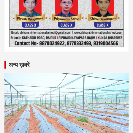
अन्य ख़बरें