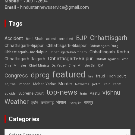
Mobile -
7000172604
Email -
hindustannewsservice@gmail.com
Tags
Chhattisgarh
BJP
Accident
Amit Shah
arrested
arrest
Chhattisgarh-Bijapur
Chhattisgarh-Bilaspur
Chhattisgarh-Durg
Chhattisgarh-Korba
Chhattisgarh-Jagdalpur
Chhattisgarh-Kabirdham
Chhattisgarh-Raipur
Chhattisgarh-Raigarh
Chhattisgarh-Sukma
CM
Chief Minister
Chief Minister Dr. Yadav
Chief Minister Sai
featured
dprcg
Congress
High Court
fire
fraud
Murder
rape
Mohan Yadav
Naxalites
rain
Kejriwal
mohan
petrol
top-news
vishnu
Supreme Court
Vastu
suicide
train
Weather
भोपाल
रायपुर
इंदौर
छत्तीसगढ़
मध्य प्रदेश
Categories
Categories