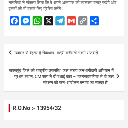
नागरिकों ने संकल्प लिया कि वे अपने आसपास की स्वच्छता बनाए रखेंगे और
दूसरों को भी इसके लिए प्रेरित करेंगे।
F
M
W
X
T
G
C
S
a
es
h
el
m
o
h
ce
se
at
e
ail
py
ar
b
n
s
gr
Li
e
Post
उपचार से बेहतर है रोकथाम- मंत्री श्रीमती लक्ष्मी राजवाड़े….
o
g
A
a
n
navigation
o
er
p
m
k
महासमुंद जिले को राष्ट्रीय उपलब्धि: जल संचय जनभागीदारी अभियान में
k
p
प्रथम स्थान, CM साय ने दी बधाई कहा – ‘‘जनसहभागिता से ही जल
संरक्षण को जन-आंदोलन बनाया जा सकता है’’……
R.O.No :- 13954/32