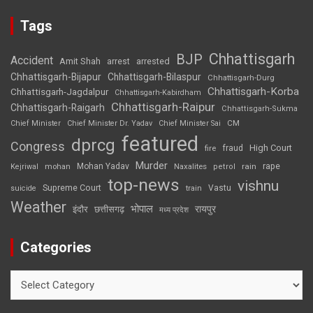
Tags
Chhattisgarh
BJP
Accident
Amit Shah
arrested
arrest
Chhattisgarh-Bijapur
Chhattisgarh-Bilaspur
Chhattisgarh-Durg
Chhattisgarh-Korba
Chhattisgarh-Jagdalpur
Chhattisgarh-Kabirdham
Chhattisgarh-Raipur
Chhattisgarh-Raigarh
Chhattisgarh-Sukma
CM
Chief Minister
Chief Minister Dr. Yadav
Chief Minister Sai
featured
dprcg
Congress
High Court
fire
fraud
Murder
rape
Mohan Yadav
Naxalites
rain
Kejriwal
mohan
petrol
top-news
vishnu
Supreme Court
Vastu
suicide
train
Weather
भोपाल
रायपुर
इंदौर
छत्तीसगढ़
मध्य प्रदेश
Categories
Categories