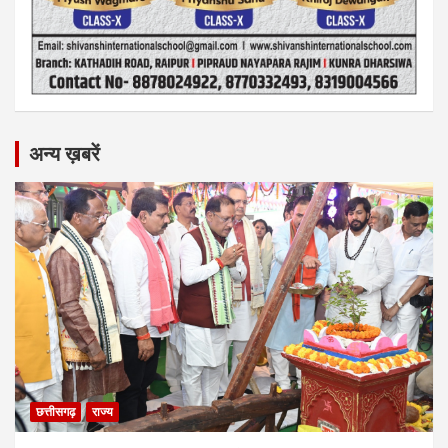
अन्य ख़बरें
छत्तीसगढ़
राज्य