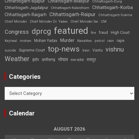
Chhattisgarh-Bijapur
Chhattisgarh-Bilaspur
Chhattisgarh-Durg
Chhattisgarh-Korba
Chhattisgarh-Jagdalpur
Chhattisgarh-Kabirdham
Chhattisgarh-Raipur
Chhattisgarh-Raigarh
Chhattisgarh-Sukma
CM
Chief Minister
Chief Minister Dr. Yadav
Chief Minister Sai
featured
dprcg
Congress
High Court
fire
fraud
Murder
rape
Mohan Yadav
Naxalites
rain
Kejriwal
mohan
petrol
top-news
vishnu
Supreme Court
Vastu
suicide
train
Weather
भोपाल
रायपुर
इंदौर
छत्तीसगढ़
मध्य प्रदेश
Categories
Categories
Calendar
AUGUST 2026