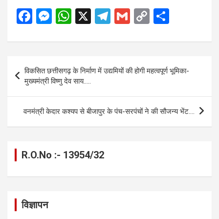
F
M
W
X
T
G
C
S
a
es
h
el
m
o
h
ce
se
at
e
ail
py
ar
b
n
s
gr
Li
e
Post
विकसित छत्तीसगढ़ के निर्माण में उद्यमियों की होगी महत्वपूर्ण भूमिका-
o
g
A
a
n
navigation
मुख्यमंत्री विष्णु देव साय…..
o
er
p
m
k
k
p
वनमंत्री केदार कश्यप से बीजापुर के पंच-सरपंचों ने की सौजन्य भेंट….
R.O.No :- 13954/32
विज्ञापन