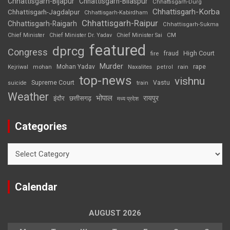
Chhattisgarh-Bijapur
Chhattisgarh-Bilaspur
Chhattisgarh-Durg
Chhattisgarh-Korba
Chhattisgarh-Jagdalpur
Chhattisgarh-Kabirdham
Chhattisgarh-Raipur
Chhattisgarh-Raigarh
Chhattisgarh-Sukma
CM
Chief Minister
Chief Minister Dr. Yadav
Chief Minister Sai
featured
dprcg
Congress
High Court
fire
fraud
Murder
rape
Mohan Yadav
Naxalites
rain
Kejriwal
mohan
petrol
top-news
vishnu
Supreme Court
Vastu
suicide
train
Weather
भोपाल
रायपुर
इंदौर
छत्तीसगढ़
मध्य प्रदेश
Categories
Categories
Calendar
AUGUST 2026