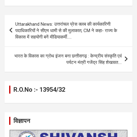
ce
se
at
e
ail
py
ar
b
n
s
gr
Li
e
Post
Uttarakhand News: उत्तरांचल प्रेस क्लब की कार्यकारिणी
o
g
A
a
n
navigation
पदाधिकारियों ने सीएम धामी से की मुलाकात, CM ने कहा- राज्य के
o
er
p
m
k
विकास में सहयोगी बनें मीडियाकर्मी…..
k
p
भारत के विकास का ग्रोथ इंजन बना छत्तीसगढ़ : केन्द्रीय संस्कृति एवं
पर्यटन मंत्री गजेंद्र सिंह शेखावत….
R.O.No :- 13954/32
विज्ञापन