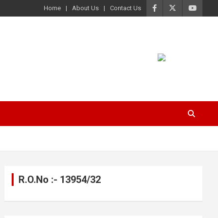
Home
About Us
Contact Us
R.O.No :- 13954/32