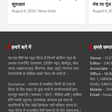
शुरुआत
मंच पर गूंज
August 6, 2026
News Desk
August 6, 2
हमारे बारे में
हमसे सम्पर्
यह एक हिंदी वेब न्यूज़ पोर्टल है जिसमें ब्रेकिंग न्यूज़ के
Owner -
CHI
अलावा राजनीति, प्रशासन, ट्रेंडिंग न्यूज, बॉलीवुड, खेल
Editor -
SACH
जगत, लाइफस्टाइल, बिजनेस, सेहत, ब्यूटी, रोजगार तथा
Associate -
टेक्नोलॉजी से संबंधित खबरें पोस्ट की जाती है।
Office -
NEAR
NO. 1, HAN
Disclaimer - समाचार से सम्बंधित किसी भी तरह के
ROAD, SANTO
विवाद के लिए साइट के कुछ तत्वों में उपयोगकर्ताओं द्वारा
Mobile -
700
प्रस्तुत सामग्री ( समाचार / फोटो / विडियो आदि ) शामिल
Email -
hind
होगी स्वामी, मुद्रक, प्रकाशक, संपादक इस तरह के
सामग्रियों के लिए कोई ज़िम्मेदार नहीं स्वीकार करता है।
न्यूज़ पोर्टल में प्रकाशित ऐसी सामग्री के लिए संवाददाता /