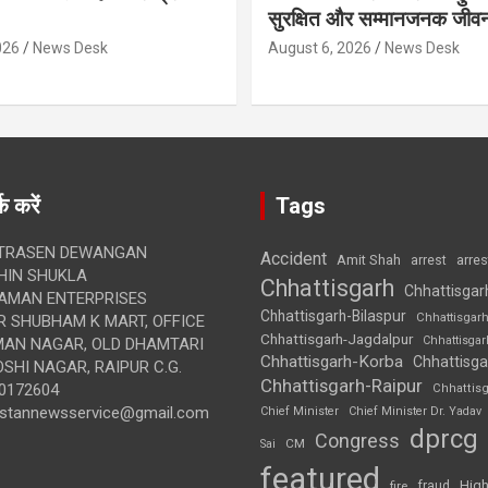
सुरक्षित और सम्मानजनक जीव
026
News Desk
August 6, 2026
News Desk
क करें
Tags
TRASEN DEWANGAN
Accident
Amit Shah
arre
arrest
IN SHUKLA
Chhattisgarh
Chhattisgar
AMAN ENTERPRISES
Chhattisgarh-Bilaspur
Chhattisgar
 SHUBHAM K MART, OFFICE
Chhattisgarh-Jagdalpur
Chhattisga
UMAN NAGAR, OLD DHAMTARI
Chhattisgarh-Korba
Chhattisga
SHI NAGAR, RAIPUR C.G.
Chhattisgarh-Raipur
0172604
Chhattis
ustannewsservice@gmail.com
Chief Minister
Chief Minister Dr. Yadav
dprcg
Congress
CM
Sai
featured
High
fire
fraud