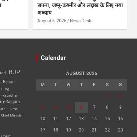
न
सपना, जम्मू-कश्मीर और लद्दाख के लिए नया
अध्याय
August 6, 2026
News Desk
Calendar
BJP
sted
AUGUST 2026
h-Bijapur
M
T
W
T
F
S
S
h-Durg
1
2
rh-Kabirdham
rh-Raigarh
3
4
5
6
7
8
9
garh-Sukma
Chief Minister
10
11
12
13
14
15
16
17
18
19
20
21
22
23
 Court