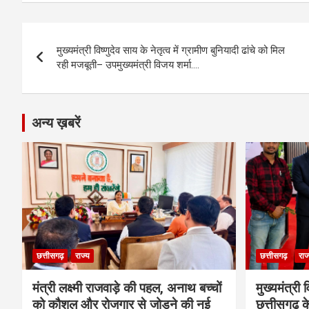
ce
se
at
e
ail
py
ar
b
n
s
gr
Li
e
Post
o
g
A
a
n
मुख्यमंत्री विष्णुदेव साय के नेतृत्व में ग्रामीण बुनियादी ढांचे को मिल
navigation
o
er
p
m
k
रही मजबूती– उपमुख्यमंत्री विजय शर्मा….
k
p
अन्य ख़बरें
छत्तीसगढ़
राज्य
छत्तीसगढ़
राज
मंत्री लक्ष्मी राजवाड़े की पहल, अनाथ बच्चों
मुख्यमंत्री व
को कौशल और रोजगार से जोड़ने की नई
छत्तीसगढ़ के