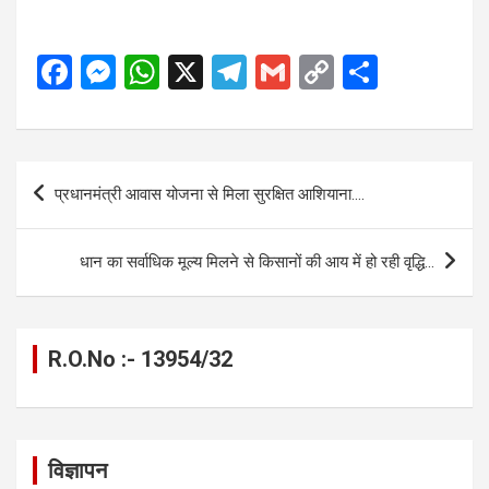
F
M
W
X
T
G
C
S
a
es
h
el
m
o
h
ce
se
at
e
ail
py
ar
b
n
s
gr
Li
e
Post
प्रधानमंत्री आवास योजना से मिला सुरक्षित आशियाना….
o
g
A
a
n
navigation
o
er
p
m
k
धान का सर्वाधिक मूल्य मिलने से किसानों की आय में हो रही वृद्धि…
k
p
R.O.No :- 13954/32
विज्ञापन