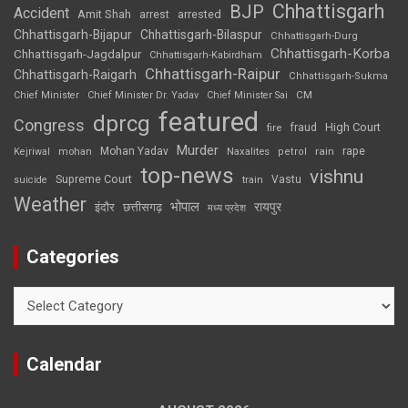
Chhattisgarh
BJP
Accident
Amit Shah
arrested
arrest
Chhattisgarh-Bijapur
Chhattisgarh-Bilaspur
Chhattisgarh-Durg
Chhattisgarh-Korba
Chhattisgarh-Jagdalpur
Chhattisgarh-Kabirdham
Chhattisgarh-Raipur
Chhattisgarh-Raigarh
Chhattisgarh-Sukma
CM
Chief Minister
Chief Minister Dr. Yadav
Chief Minister Sai
featured
dprcg
Congress
High Court
fire
fraud
Murder
rape
Mohan Yadav
Naxalites
rain
Kejriwal
mohan
petrol
top-news
vishnu
Supreme Court
Vastu
suicide
train
Weather
भोपाल
रायपुर
इंदौर
छत्तीसगढ़
मध्य प्रदेश
Categories
Categories
Calendar