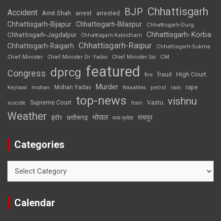
Chhattisgarh
BJP
Accident
Amit Shah
arrested
arrest
Chhattisgarh-Bijapur
Chhattisgarh-Bilaspur
Chhattisgarh-Durg
Chhattisgarh-Korba
Chhattisgarh-Jagdalpur
Chhattisgarh-Kabirdham
Chhattisgarh-Raipur
Chhattisgarh-Raigarh
Chhattisgarh-Sukma
CM
Chief Minister
Chief Minister Dr. Yadav
Chief Minister Sai
featured
dprcg
Congress
High Court
fire
fraud
Murder
rape
Mohan Yadav
Naxalites
rain
Kejriwal
mohan
petrol
top-news
vishnu
Supreme Court
Vastu
suicide
train
Weather
भोपाल
रायपुर
इंदौर
छत्तीसगढ़
मध्य प्रदेश
Categories
Categories
Calendar