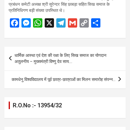
प्रबंधन कमेटी अध्यक्ष श्री सुरेन्दर सिंह छाबड़ा सहित सिख समाज के
प्रतिनिधिगण बड़ी संख्या उपस्थित थे।
F
M
W
X
T
G
C
S
a
es
h
el
m
o
h
ce
se
at
e
ail
py
ar
b
n
s
gr
Li
e
Post
धार्मिक आस्था एवं देश की रक्षा के लिए सिख समाज का योगदान
o
g
A
a
n
navigation
अतुलनीय – मुख्यमंत्री विष्णु देव साय….
o
er
p
m
k
k
p
कामधेनु विश्वविद्यालय में पूर्व छात्र-छात्राओं का मिलन समारोह संपन्न…
R.O.No :- 13954/32