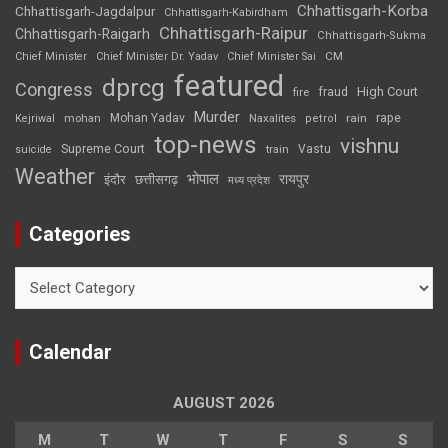
Chhattisgarh-Korba
Chhattisgarh-Jagdalpur
Chhattisgarh-Kabirdham
Chhattisgarh-Raipur
Chhattisgarh-Raigarh
Chhattisgarh-Sukma
CM
Chief Minister
Chief Minister Dr. Yadav
Chief Minister Sai
featured
dprcg
Congress
High Court
fire
fraud
Murder
rape
Mohan Yadav
Naxalites
rain
Kejriwal
mohan
petrol
top-news
vishnu
Supreme Court
Vastu
suicide
train
Weather
भोपाल
रायपुर
इंदौर
छत्तीसगढ़
मध्य प्रदेश
Categories
Categories
Calendar
AUGUST 2026
M
T
W
T
F
S
S