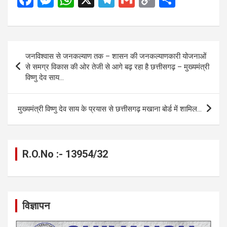
a
es
h
el
m
o
h
ce
se
at
e
ail
py
ar
b
n
s
gr
Li
e
Post
जनविश्वास से जनकल्याण तक – शासन की जनकल्याणकारी योजनाओं
o
g
A
a
n
navigation
से समग्र विकास की ओर तेजी से आगे बढ़ रहा है छत्तीसगढ़ – मुख्यमंत्री
o
er
p
m
k
विष्णु देव साय…
k
p
मुख्यमंत्री विष्णु देव साय के प्रयास से छत्तीसगढ़ मखाना बोर्ड में शामिल…
R.O.No :- 13954/32
विज्ञापन