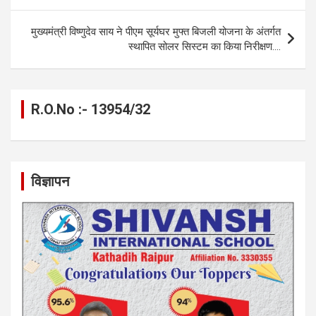
o
er
p
m
k
k
p
मुख्यमंत्री विष्णुदेव साय ने पीएम सूर्यघर मुफ्त बिजली योजना के अंतर्गत
स्थापित सोलर सिस्टम का किया निरीक्षण….
R.O.No :- 13954/32
विज्ञापन