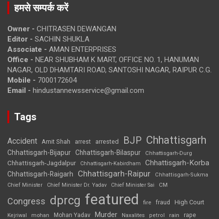
हमसे सम्पर्क करें
Owner -
CHITRASEN DEWANGAN
Editor -
SACHIN SHUKLA
Associate -
AMAN ENTERPRISES
Office -
NEAR SHUBHAM K MART, OFFICE NO. 1, HANUMAN
NAGAR, OLD DHAMTARI ROAD, SANTOSHI NAGAR, RAIPUR C.G.
Mobile -
7000172604
Email -
hindustannewsservice@gmail.com
Tags
Chhattisgarh
BJP
Accident
Amit Shah
arrested
arrest
Chhattisgarh-Bijapur
Chhattisgarh-Bilaspur
Chhattisgarh-Durg
Chhattisgarh-Korba
Chhattisgarh-Jagdalpur
Chhattisgarh-Kabirdham
Chhattisgarh-Raipur
Chhattisgarh-Raigarh
Chhattisgarh-Sukma
CM
Chief Minister
Chief Minister Dr. Yadav
Chief Minister Sai
featured
dprcg
Congress
High Court
fire
fraud
Murder
rape
Mohan Yadav
Naxalites
rain
Kejriwal
mohan
petrol