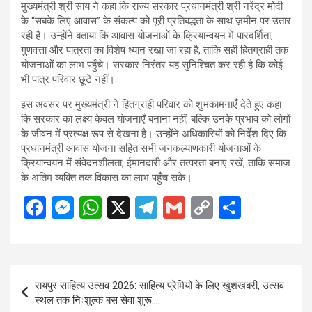
मुख्यमंत्री श्री साय ने कहा कि राज्य सरकार प्रधानमंत्री श्री नरेंद्र मोदी
के “सबके लिए आवास” के संकल्प को पूरी प्रतिबद्धता के साथ ज़मीन पर उतार
रही है। उन्होंने बताया कि आवास योजनाओं के क्रियान्वयन में पारदर्शिता,
गुणवत्ता और पात्रता का विशेष ध्यान रखा जा रहा है, ताकि सही हितग्राही तक
योजनाओं का लाभ पहुँचे। सरकार निरंतर यह सुनिश्चित कर रही है कि कोई
भी पात्र परिवार छूटे नहीं।
इस अवसर पर मुख्यमंत्री ने हितग्राही परिवार को शुभकामनाएँ देते हुए कहा
कि सरकार का लक्ष्य केवल योजनाएँ बनाना नहीं, बल्कि उनके प्रभाव को लोगों
के जीवन में प्रत्यक्ष रूप से देखना है। उन्होंने अधिकारियों को निर्देश दिए कि
प्रधानमंत्री आवास योजना सहित सभी जनकल्याणकारी योजनाओं के
क्रियान्वयन में संवेदनशीलता, ईमानदारी और तत्परता बनाए रखें, ताकि समाज
के अंतिम व्यक्ति तक विकास का लाभ पहुँच सके।
F
M
W
X
T
G
C
S
a
es
h
el
m
o
h
ce
se
at
e
ail
py
ar
b
n
s
gr
Li
e
Post
रायपुर साहित्य उत्सव 2026: साहित्य प्रेमियों के लिए खुशखबरी, उत्सव
o
g
A
a
n
navigation
स्थल तक निःशुल्क बस सेवा शुरू….