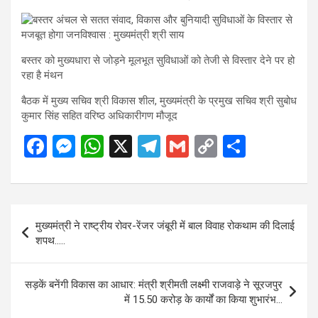
बस्तर को मुख्यधारा से जोड़ने मूलभूत सुविधाओं को तेजी से विस्तार देने पर हो
रहा है मंथन
बैठक में मुख्य सचिव श्री विकास शील, मुख्यमंत्री के प्रमुख सचिव श्री सुबोध
कुमार सिंह सहित वरिष्ठ अधिकारीगण मौजूद
F
M
W
X
T
G
C
S
a
es
h
el
m
o
h
ce
se
at
e
ail
py
ar
b
n
s
gr
Li
e
Post
मुख्यमंत्री ने राष्ट्रीय रोवर-रेंजर जंबूरी में बाल विवाह रोकथाम की दिलाई
o
g
A
a
n
navigation
शपथ…..
o
er
p
m
k
k
p
सड़कें बनेंगी विकास का आधार: मंत्री श्रीमती लक्ष्मी राजवाड़े ने सूरजपुर
में 15.50 करोड़ के कार्यों का किया शुभारंभ…