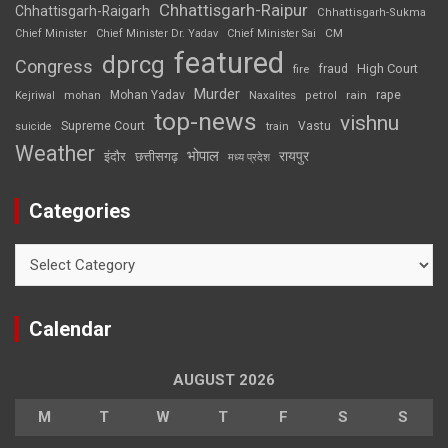
Chhattisgarh-Raipur
Chhattisgarh-Raigarh
Chhattisgarh-Sukma
CM
Chief Minister
Chief Minister Dr. Yadav
Chief Minister Sai
featured
dprcg
Congress
High Court
fire
fraud
Murder
rape
Mohan Yadav
Naxalites
rain
Kejriwal
mohan
petrol
top-news
vishnu
Supreme Court
Vastu
suicide
train
Weather
भोपाल
रायपुर
इंदौर
छत्तीसगढ़
मध्य प्रदेश
Categories
Categories
Calendar
AUGUST 2026
M
T
W
T
F
S
S