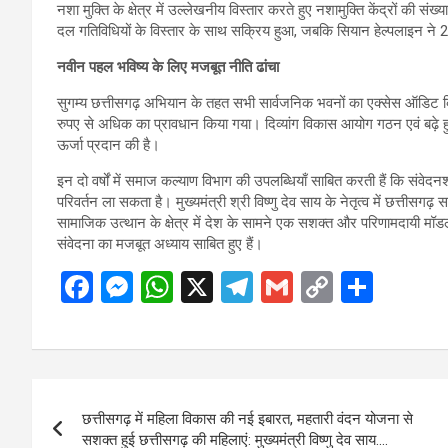
नशा मुक्ति के क्षेत्र में उल्लेखनीय विस्तार करते हुए नशामुक्ति केंद्रों क
दल गतिविधियों के विस्तार के साथ सक्रिय हुआ, जबकि सियान हेल्पलाइन ने 2.
नवीन पहल भविष्य के लिए मजबूत नीति ढांचा
सुगम्य छत्तीसगढ़ अभियान के तहत सभी सार्वजनिक भवनों का एक्सेस ऑडिट कि
रुपए से अधिक का प्रावधान किया गया। दिव्यांग विकास आयोग गठन एवं बढ़े 
ऊर्जा प्रदान की है।
इन दो वर्षों में समाज कल्याण विभाग की उपलब्धियाँ साबित करती हैं कि सं
परिवर्तन ला सकता है। मुख्यमंत्री श्री विष्णु देव साय के नेतृत्व में छत्ती
सामाजिक उत्थान के क्षेत्र में देश के सामने एक सशक्त और परिणामदायी मॉड
संवेदना का मजबूत अध्याय साबित हुए हैं।
F
M
W
X
T
G
C
S
a
es
h
el
m
o
h
ce
se
at
e
ail
py
ar
b
n
s
gr
Li
e
Post
o
g
A
a
n
छत्तीसगढ़ में महिला विकास की नई इबारत, महतारी वंदन योजना से
navigation
o
er
p
m
k
सशक्त हुई छत्तीसगढ़ की महिलाएं: मुख्यमंत्री विष्णु देव साय….