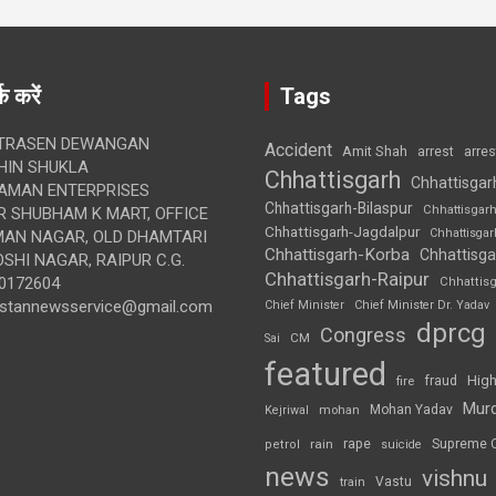
क करें
Tags
TRASEN DEWANGAN
Accident
Amit Shah
arre
arrest
IN SHUKLA
Chhattisgarh
Chhattisgar
AMAN ENTERPRISES
Chhattisgarh-Bilaspur
Chhattisgar
 SHUBHAM K MART, OFFICE
Chhattisgarh-Jagdalpur
Chhattisga
UMAN NAGAR, OLD DHAMTARI
Chhattisgarh-Korba
Chhattisga
SHI NAGAR, RAIPUR C.G.
Chhattisgarh-Raipur
0172604
Chhattis
ustannewsservice@gmail.com
Chief Minister
Chief Minister Dr. Yadav
dprcg
Congress
CM
Sai
featured
High
fire
fraud
Mur
Mohan Yadav
Kejriwal
mohan
rape
Supreme 
rain
petrol
suicide
news
vishnu
Vastu
train