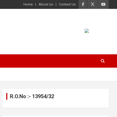
Home
About Us
Contact Us
R.O.No :- 13954/32