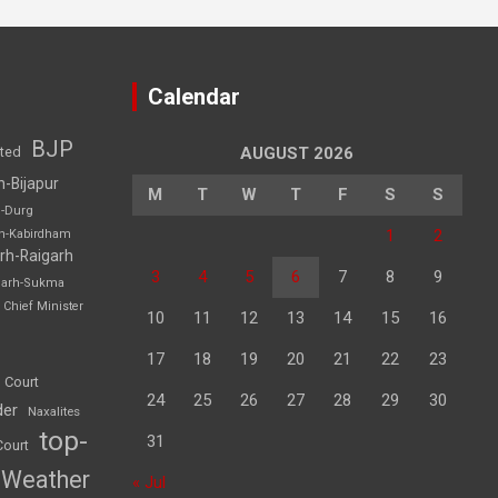
Calendar
BJP
sted
AUGUST 2026
h-Bijapur
M
T
W
T
F
S
S
h-Durg
1
2
rh-Kabirdham
rh-Raigarh
3
4
5
6
7
8
9
garh-Sukma
Chief Minister
10
11
12
13
14
15
16
17
18
19
20
21
22
23
 Court
24
25
26
27
28
29
30
der
Naxalites
top-
31
Court
Weather
« Jul