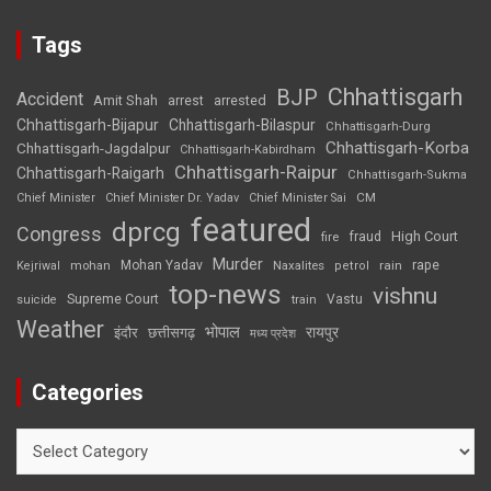
Tags
Chhattisgarh
BJP
Accident
Amit Shah
arrested
arrest
Chhattisgarh-Bijapur
Chhattisgarh-Bilaspur
Chhattisgarh-Durg
Chhattisgarh-Korba
Chhattisgarh-Jagdalpur
Chhattisgarh-Kabirdham
Chhattisgarh-Raipur
Chhattisgarh-Raigarh
Chhattisgarh-Sukma
CM
Chief Minister
Chief Minister Dr. Yadav
Chief Minister Sai
featured
dprcg
Congress
High Court
fire
fraud
Murder
rape
Mohan Yadav
Naxalites
rain
Kejriwal
mohan
petrol
top-news
vishnu
Supreme Court
Vastu
suicide
train
Weather
भोपाल
रायपुर
इंदौर
छत्तीसगढ़
मध्य प्रदेश
Categories
Categories