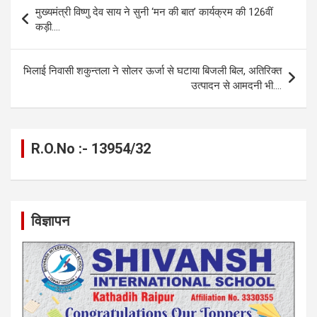
b
n
s
gr
Li
e
Post
मुख्यमंत्री विष्णु देव साय ने सुनी ‘मन की बात’ कार्यक्रम की 126वीं
o
g
A
a
n
navigation
कड़ी….
o
er
p
m
k
k
p
भिलाई निवासी शकुन्तला ने सोलर ऊर्जा से घटाया बिजली बिल, अतिरिक्त
उत्पादन से आमदनी भी….
R.O.No :- 13954/32
विज्ञापन