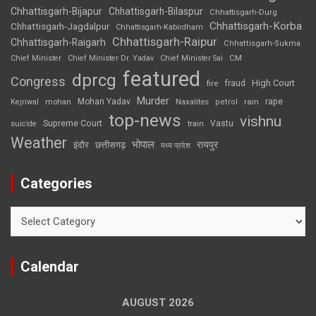
Chhattisgarh-Bijapur
Chhattisgarh-Bilaspur
Chhattisgarh-Durg
Chhattisgarh-Korba
Chhattisgarh-Jagdalpur
Chhattisgarh-Kabirdham
Chhattisgarh-Raipur
Chhattisgarh-Raigarh
Chhattisgarh-Sukma
CM
Chief Minister
Chief Minister Dr. Yadav
Chief Minister Sai
featured
dprcg
Congress
High Court
fire
fraud
Murder
rape
Mohan Yadav
Naxalites
rain
Kejriwal
mohan
petrol
top-news
vishnu
Supreme Court
Vastu
suicide
train
Weather
भोपाल
रायपुर
इंदौर
छत्तीसगढ़
मध्य प्रदेश
Categories
Categories
Calendar
AUGUST 2026