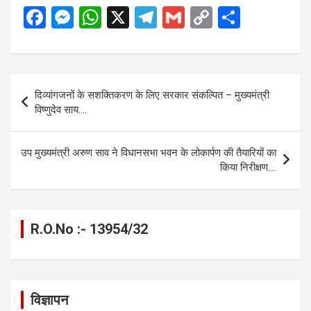
F
M
W
X
T
G
C
S
a
es
h
el
m
o
h
ce
se
at
e
ail
py
ar
b
n
s
gr
Li
e
Post
दिव्यांगजनों के सशक्तिकरण के लिए सरकार संकल्पित – मुख्यमंत्री
o
g
A
a
n
navigation
विष्णुदेव साय….
o
er
p
m
k
k
p
उप मुख्यमंत्री अरुण साव ने विधानसभा भवन के लोकार्पण की तैयारियों का
किया निरीक्षण….
R.O.No :- 13954/32
विज्ञापन