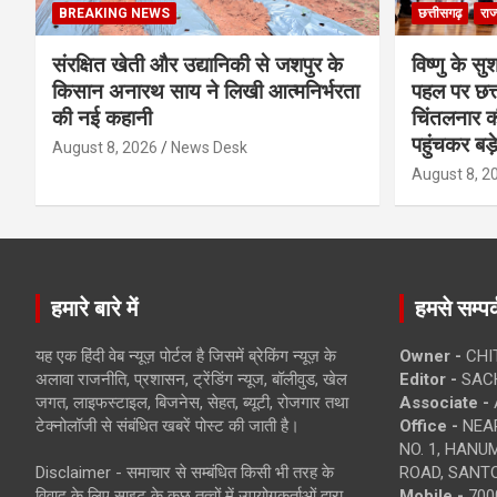
BREAKING NEWS
छत्तीसगढ़
राज
संरक्षित खेती और उद्यानिकी से जशपुर के
विष्णु के सु
किसान अनारथ साय ने लिखी आत्मनिर्भरता
पहल पर छत्त
की नई कहानी
चिंतलनार की 
पहुंचकर बड़
August 8, 2026
News Desk
August 8, 2
हमारे बारे में
हमसे सम्पर्
यह एक हिंदी वेब न्यूज़ पोर्टल है जिसमें ब्रेकिंग न्यूज़ के
Owner -
CHI
अलावा राजनीति, प्रशासन, ट्रेंडिंग न्यूज, बॉलीवुड, खेल
Editor -
SACH
जगत, लाइफस्टाइल, बिजनेस, सेहत, ब्यूटी, रोजगार तथा
Associate -
टेक्नोलॉजी से संबंधित खबरें पोस्ट की जाती है।
Office -
NEAR
NO. 1, HAN
Disclaimer - समाचार से सम्बंधित किसी भी तरह के
ROAD, SANTO
विवाद के लिए साइट के कुछ तत्वों में उपयोगकर्ताओं द्वारा
Mobile -
700