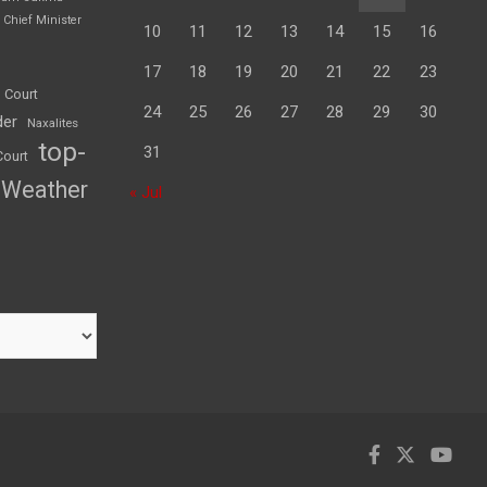
Chief Minister
10
11
12
13
14
15
16
17
18
19
20
21
22
23
 Court
24
25
26
27
28
29
30
der
Naxalites
top-
31
Court
Weather
« Jul