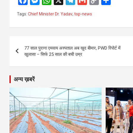
F
M
W
X
T
G
C
S
a
es
h
el
m
o
h
Tags:
Chief Minister Dr. Yadav
,
top-news
ce
se
at
e
ail
py
ar
b
n
s
gr
Li
e
o
g
A
a
n
Post
o
er
p
m
k
77 साल पुराना एमवाय अस्पताल अब खुद बीमार, PWD रिपोर्ट में
navigation
खुलासा – सिर्फ 25 साल की बची उम्र
k
p
अन्य ख़बरें