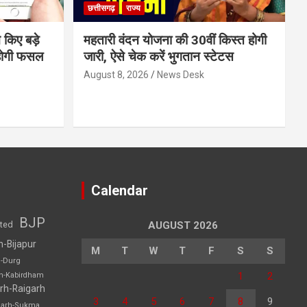
छत्तीसगढ़
राज्य
 किए बड़े
महतारी वंदन योजना की 30वीं किस्त होगी
होगी फसल
जारी, ऐसे चेक करें भुगतान स्टेटस
August 8, 2026
News Desk
Calendar
BJP
sted
AUGUST 2026
h-Bijapur
M
T
W
T
F
S
S
h-Durg
1
2
rh-Kabirdham
rh-Raigarh
3
4
5
6
7
8
9
garh-Sukma