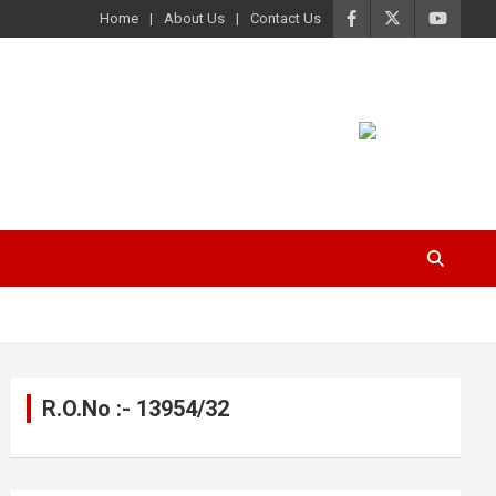
Home
About Us
Contact Us
R.O.No :- 13954/32