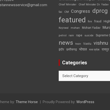
ustannewsservice@gmail.com
Chief Minister
Chief Minister Dr. Yadav
dprcg
Congress
CM
Sai
featured
High
fire
fraud
Mur
Mohan Yadav
Kejriwal
mohan
rape
Supreme 
rain
petrol
suicide
news
vishnu
Vastu
train
भोपाल
रायपुर
इंदौर
छत्तीसगढ़
मध्य प्रदेश
Categories
Categories
heme by:
Theme Horse
Proudly Powered by:
WordPress