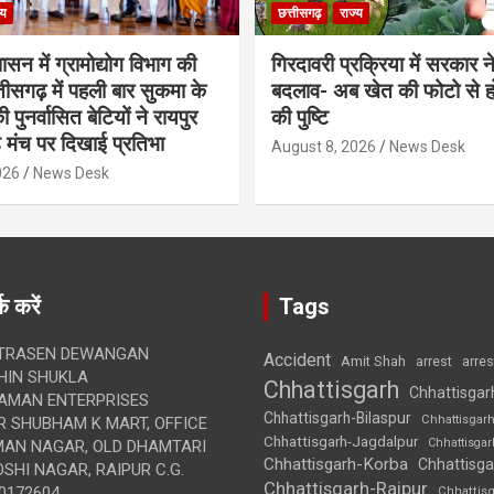
्य
छत्तीसगढ़
राज्य
शासन में ग्रामोद्योग विभाग की
गिरदावरी प्रक्रिया में सरकार ने
ीसगढ़ में पहली बार सुकमा के
बदलाव- अब खेत की फोटो से 
पुनर्वासित बेटियों ने रायपुर
की पुष्टि
े मंच पर दिखाई प्रतिभा
August 8, 2026
News Desk
026
News Desk
क करें
Tags
TRASEN DEWANGAN
Accident
Amit Shah
arre
arrest
IN SHUKLA
Chhattisgarh
Chhattisgar
AMAN ENTERPRISES
Chhattisgarh-Bilaspur
Chhattisgar
 SHUBHAM K MART, OFFICE
Chhattisgarh-Jagdalpur
Chhattisga
UMAN NAGAR, OLD DHAMTARI
Chhattisgarh-Korba
Chhattisga
SHI NAGAR, RAIPUR C.G.
Chhattisgarh-Raipur
0172604
Chhattis