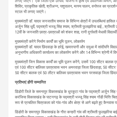
लगाए जाएंगे। 'एक जिला-एक उत्पाद' योजना में कृषि एवं उद्यानिकी विभाग, आजी
शिविर, प्राकृतिक खेती, श्रीअन्न, पशुपालन, मत्स्य पालन, वनोपज का प्रद
स्टाल भी लगाए जाएंगे।
मुख्यमंत्री डॉ. यादव जनजातीय समाज के विभिन्न क्षेत्रों में उपलब्धियां हासिल 
अर्जुन सिंह धुर्वे, पद्मश्री भज्जू सिंह श्याम, श्रीमती फुलझरिया बाई , श्रीमती
12वीं के जनजाति छात्र-छात्राओं को शंकर शाह, रानी दुर्गावती मेधावी विद्यार
मुख्यमंत्री करेंगे निर्माण कार्यों का भूमि पूजन, लोकार्पण
मुख्यमंत्री डॉ. यादव छिंदवाड़ा के हर्रई, खमारपानी और दमुआ में सांदीपनि विद
अनुभागीय अधिकारी कार्यालय का लोकार्पण करेंगे और 14 विभिन्न श्रेणी में व
मुख्यमंत्री जिन विकास कार्यों का भूमि पूजन करेंगे, उसमें 100 सीटर बाल
एवं 100 सीटर बालिका छात्रावास भवन अमरवाड़ा जिला छिंदवाड़ा, 50 सीट
50 सीटर बालक एवं 50 लीटर बालिका छात्रावास भवन परसवाड़ा जिला छिंदवा
प्रतिभाएं होंगी सम्मानित
डिंडोरी जिले के समनापुर विकासखंड के धुरकुटा गांव के पद्मश्री अर्जुन सिंह धु
करंजिया विकासखंड के पाटनगढ़ के पद्मश्री भज्जू सिंह श्याम गोंडी भित्ति च
रूप से प्रचलित चित्रकला को गांव-गांव और क्षेत्र से आगे बढ़ते हुए कैनवा
डिंडोरी के समनापुर विकासखंड के गौरा कन्हरी गांव की श्रीमती फुलझरिया बाई