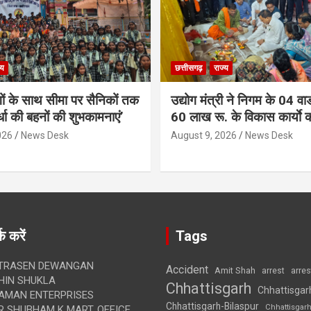
्य
छत्तीसगढ़
राज्य
गों के साथ सीमा पर सैनिकों तक
उद्योग मंत्री ने निगम के 04 वार्
र्धा की बहनों की शुभकामनाएं’
60 लाख रू. के विकास कार्याे 
026
News Desk
August 9, 2026
News Desk
क करें
Tags
TRASEN DEWANGAN
Accident
Amit Shah
arre
arrest
IN SHUKLA
Chhattisgarh
Chhattisgar
AMAN ENTERPRISES
Chhattisgarh-Bilaspur
Chhattisgar
 SHUBHAM K MART, OFFICE