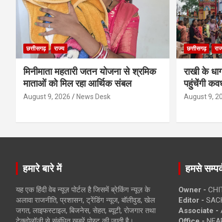
छत्तीसगढ़
राज्य
छत्तीसगढ़
राज
मिनीमाता महतारी जतन योजना से श्रमिक
राखी के धा
माताओं को मिल रहा आर्थिक संबल
पहुंचेंगी कव
August 9, 2026
News Desk
August 9, 2
हमारे बारे में
हमसे सम्पर्
यह एक हिंदी वेब न्यूज़ पोर्टल है जिसमें ब्रेकिंग न्यूज़ के
Owner -
CHI
अलावा राजनीति, प्रशासन, ट्रेंडिंग न्यूज, बॉलीवुड, खेल
Editor -
SACH
जगत, लाइफस्टाइल, बिजनेस, सेहत, ब्यूटी, रोजगार तथा
Associate -
टेक्नोलॉजी से संबंधित खबरें पोस्ट की जाती है।
Office -
NEAR