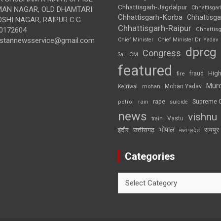
Chhattisgarh-Jagdalpur
Chhattisga
UMAN NAGAR, OLD DHAMTARI
Chhattisgarh-Korba
Chhattisga
SHI NAGAR, RAIPUR C.G.
Chhattisgarh-Raipur
0172604
Chhattis
ustannewsservice@gmail.com
Chief Minister
Chief Minister Dr. Yadav
dprcg
Congress
CM
Sai
featured
High
fire
fraud
Mur
Mohan Yadav
Kejriwal
mohan
rape
Supreme 
rain
petrol
suicide
news
vishnu
Vastu
train
भोपाल
रायपुर
इंदौर
छत्तीसगढ़
मध्य प्रदेश
Categories
Categories