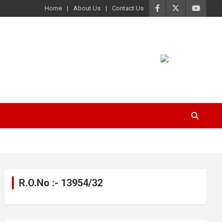
Home
About Us
Contact Us
R.O.No :- 13954/32