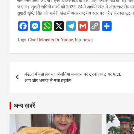
सम्मानित किया जाएगा। इसी विाकसखंड के इसी पौड़ी किवाड़ गांव की श्रीमती
जाएगा। सुश्री रागिनी मार्को को 2023-24 में आर्चरी खेल में अंतरराष्ट्रीय ए
सुश्री सृष्टि सिंह को आर्चरी खेल में अंतरराष्ट्रीय स्तर पर ग्रैंड प्रिक्स भूट
F
M
W
X
T
G
C
S
a
es
h
el
m
o
h
Tags:
Chief Minister Dr. Yadav
,
top-news
ce
se
at
e
ail
py
ar
b
n
s
gr
Li
e
o
g
A
a
n
Post
o
er
p
m
k
मंडला में बड़ा हादसा: अंजनिया बायपास पर ट्रक का टायर फटा,
navigation
आग और धमाके से मचा हड़कंप
k
p
अन्य ख़बरें