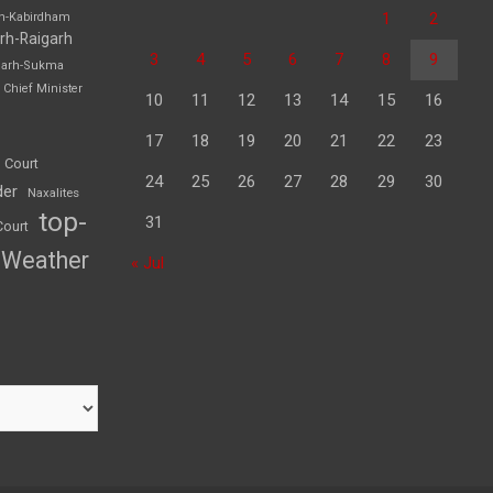
1
2
rh-Kabirdham
rh-Raigarh
3
4
5
6
7
8
9
garh-Sukma
Chief Minister
10
11
12
13
14
15
16
17
18
19
20
21
22
23
 Court
24
25
26
27
28
29
30
der
Naxalites
top-
31
Court
Weather
« Jul