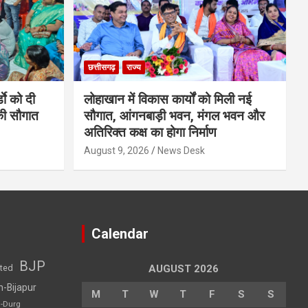
छत्तीसगढ़
राज्य
डाे को दी
लोहाखान में विकास कार्यों को मिली नई
की सौगात
सौगात, आंगनबाड़ी भवन, मंगल भवन और
अतिरिक्त कक्ष का होगा निर्माण
August 9, 2026
News Desk
Calendar
BJP
sted
AUGUST 2026
h-Bijapur
M
T
W
T
F
S
S
h-Durg