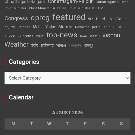
Chhattisgarh-Raipur
Chhattisgarh-Raigarh
Chhattisgarh-Sukma
CM
Chief Minister
Chief Minister Dr. Yadav
Chief Minister Sai
featured
dprcg
Congress
High Court
fire
fraud
Murder
rape
Mohan Yadav
Naxalites
rain
Kejriwal
mohan
petrol
top-news
vishnu
Supreme Court
Vastu
suicide
train
Weather
भोपाल
रायपुर
इंदौर
छत्तीसगढ़
मध्य प्रदेश
Categories
Categories
Calendar
AUGUST 2026
M
T
W
T
F
S
S
1
2