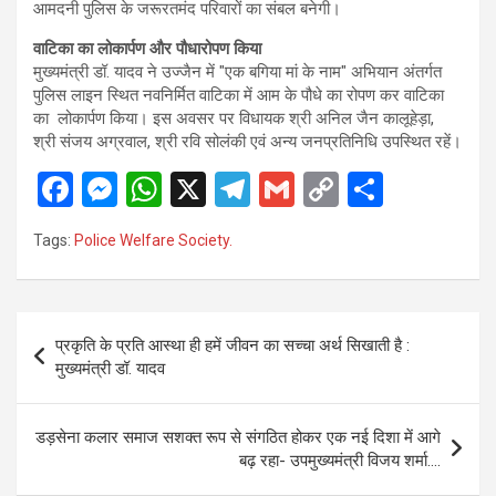
आमदनी पुलिस के जरूरतमंद परिवारों का संबल बनेगी।
वाटिका का लोकार्पण और पौधारोपण किया
मुख्यमंत्री डॉ. यादव ने उज्जैन में "एक बगिया मां के नाम" अभियान अंतर्गत
पुलिस लाइन स्थित नवनिर्मित वाटिका में आम के पौधे का रोपण कर वाटिका
का लोकार्पण किया। इस अवसर पर विधायक श्री अनिल जैन कालूहेड़ा,
श्री संजय अग्रवाल, श्री रवि सोलंकी एवं अन्य जनप्रतिनिधि उपस्थित रहें।
F
M
W
X
T
G
C
S
a
es
h
el
m
o
h
Tags:
Police Welfare Society.
ce
se
at
e
ail
py
ar
b
n
s
gr
Li
e
o
g
A
a
n
Post
प्रकृति के प्रति आस्था ही हमें जीवन का सच्चा अर्थ सिखाती है :
o
er
p
m
k
navigation
मुख्यमंत्री डॉ. यादव
k
p
डड़सेना कलार समाज सशक्त रूप से संगठित होकर एक नई दिशा में आगे
बढ़ रहा- उपमुख्यमंत्री विजय शर्मा….