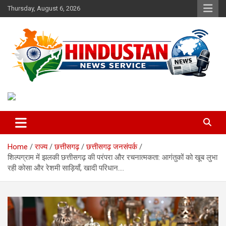
Skip
Thursday, August 6, 2026
to
content
Voice of the Nation
Hindustan News Service
Home
राज्य
छत्तीसगढ़
छत्तीसगढ़ जनसंपर्क
शिल्पग्राम में झलकी छत्तीसगढ़ की परंपरा और रचनात्मकता: आगंतुकों को खूब लुभा
रही कोसा और रेशमी साड़ियाँ, खादी परिधान….