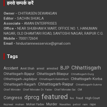
हमसे सम्पर्क करें
Owner -
CHITRASEN DEWANGAN
Editor -
SACHIN SHUKLA
Associate -
AMAN ENTERPRISES
Office -
NEAR SHUBHAM K MART, OFFICE NO. 1, HANUMAN
NAGAR, OLD DHAMTARI ROAD, SANTOSHI NAGAR, RAIPUR C.G.
Mobile -
7000172604
Email -
hindustannewsservice@gmail.com
Tags
Chhattisgarh
BJP
Accident
Amit Shah
arrested
arrest
Chhattisgarh-Bijapur
Chhattisgarh-Bilaspur
Chhattisgarh-Durg
Chhattisgarh-Korba
Chhattisgarh-Jagdalpur
Chhattisgarh-Kabirdham
Chhattisgarh-Raipur
Chhattisgarh-Raigarh
Chhattisgarh-Sukma
CM
Chief Minister
Chief Minister Dr. Yadav
Chief Minister Sai
featured
dprcg
Congress
High Court
fire
fraud
Murder
rape
Mohan Yadav
Naxalites
rain
Kejriwal
mohan
petrol