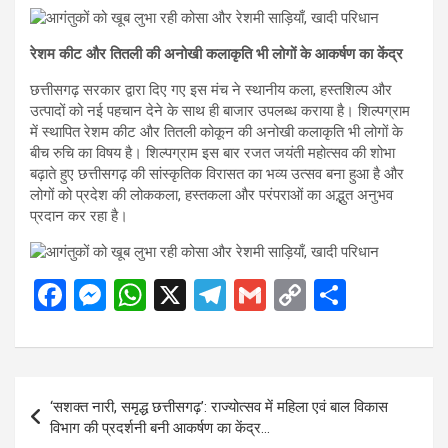
रेशम कीट और तितली की अनोखी कलाकृति भी लोगों के आकर्षण का केंद्र
छत्तीसगढ़ सरकार द्वारा दिए गए इस मंच ने स्थानीय कला, हस्तशिल्प और
उत्पादों को नई पहचान देने के साथ ही बाजार उपलब्ध कराया है। शिल्पग्राम
में स्थापित रेशम कीट और तितली कोकून की अनोखी कलाकृति भी लोगों के
बीच रुचि का विषय है। शिल्पग्राम इस बार रजत जयंती महोत्सव की शोभा
बढ़ाते हुए छत्तीसगढ़ की सांस्कृतिक विरासत का भव्य उत्सव बना हुआ है और
लोगों को प्रदेश की लोककला, हस्तकला और परंपराओं का अद्भुत अनुभव
प्रदान कर रहा है।
F
M
W
X
T
G
C
S
a
es
h
el
m
o
h
ce
se
at
e
ail
py
ar
b
n
s
gr
Li
e
Post
‘सशक्त नारी, समृद्ध छत्तीसगढ़’: राज्योत्सव में महिला एवं बाल विकास
o
g
A
a
n
navigation
विभाग की प्रदर्शनी बनी आकर्षण का केंद्र…