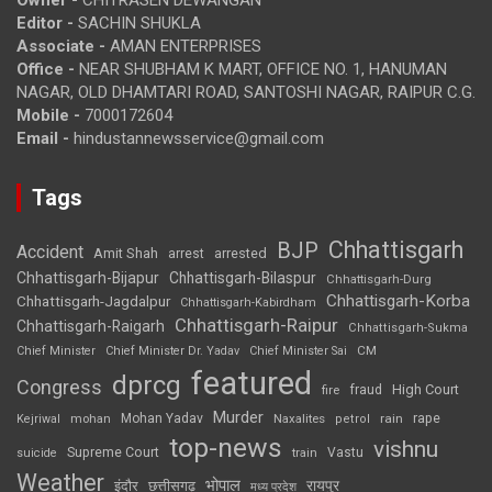
Editor -
SACHIN SHUKLA
Associate -
AMAN ENTERPRISES
Office -
NEAR SHUBHAM K MART, OFFICE NO. 1, HANUMAN
NAGAR, OLD DHAMTARI ROAD, SANTOSHI NAGAR, RAIPUR C.G.
Mobile -
7000172604
Email -
hindustannewsservice@gmail.com
Tags
Chhattisgarh
BJP
Accident
Amit Shah
arrested
arrest
Chhattisgarh-Bijapur
Chhattisgarh-Bilaspur
Chhattisgarh-Durg
Chhattisgarh-Korba
Chhattisgarh-Jagdalpur
Chhattisgarh-Kabirdham
Chhattisgarh-Raipur
Chhattisgarh-Raigarh
Chhattisgarh-Sukma
CM
Chief Minister
Chief Minister Dr. Yadav
Chief Minister Sai
featured
dprcg
Congress
High Court
fire
fraud
Murder
rape
Mohan Yadav
Naxalites
rain
Kejriwal
mohan
petrol
top-news
vishnu
Supreme Court
Vastu
suicide
train
Weather
भोपाल
रायपुर
इंदौर
छत्तीसगढ़
मध्य प्रदेश