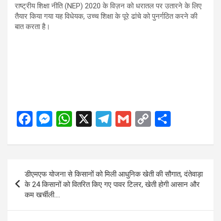
राष्ट्रीय शिक्षा नीति (NEP) 2020 के विज़न को धरातल पर उतारने के लिए
तैयार किया गया यह विधेयक, उच्च शिक्षा के पूरे ढांचे को पुनर्गठित करने की
बात करता है।
F
M
W
X
T
G
C
S
a
es
h
el
m
o
h
ce
se
at
e
ail
py
ar
b
n
s
gr
Li
e
Post
डीएमएफ योजना से किसानों को मिली आधुनिक खेती की सौगात, दंतेवाड़ा
o
g
A
a
n
navigation
के 24 किसानों को वितरित किए गए पावर टिलर, खेती होगी आसान और
o
er
p
m
k
कम खर्चीली….
k
p