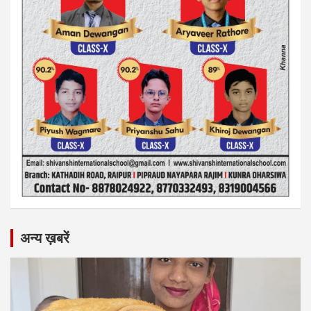
अन्य ख़बरें