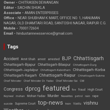
Owner -
CHITRASEN DEWANGAN
Editor -
SACHIN SHUKLA
Associate -
AMAN ENTERPRISES
Office -
NEAR SHUBHAM K MART, OFFICE NO. 1, HANUMAN
NAGAR, OLD DHAMTARI ROAD, SANTOSHI NAGAR, RAIPUR C.G.
Mobile -
7000172604
Email -
hindustannewsservice@gmail.com
Tags
Chhattisgarh
BJP
Accident
Amit Shah
arrested
arrest
Chhattisgarh-Bijapur
Chhattisgarh-Bilaspur
Chhattisgarh-Durg
Chhattisgarh-Korba
Chhattisgarh-Jagdalpur
Chhattisgarh-Kabirdham
Chhattisgarh-Raipur
Chhattisgarh-Raigarh
Chhattisgarh-Sukma
CM
Chief Minister
Chief Minister Dr. Yadav
Chief Minister Sai
featured
dprcg
Congress
High Court
fire
fraud
Murder
rape
Mohan Yadav
Naxalites
rain
Kejriwal
mohan
petrol
top-news
vishnu
Supreme Court
Vastu
suicide
train