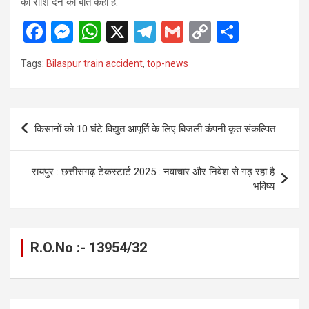
की राशि देने की बात कही है.
F
M
W
X
T
G
C
S
a
es
h
el
m
o
h
Tags:
Bilaspur train accident
,
top-news
ce
se
at
e
ail
py
ar
b
n
s
gr
Li
e
o
g
A
a
n
Post
किसानों को 10 घंटे विद्युत आपूर्ति के लिए बिजली कंपनी कृत संकल्पित
o
er
p
m
k
navigation
k
p
रायपुर : छत्तीसगढ़ टेकस्टार्ट 2025 : नवाचार और निवेश से गढ़ रहा है
भविष्य
R.O.No :- 13954/32