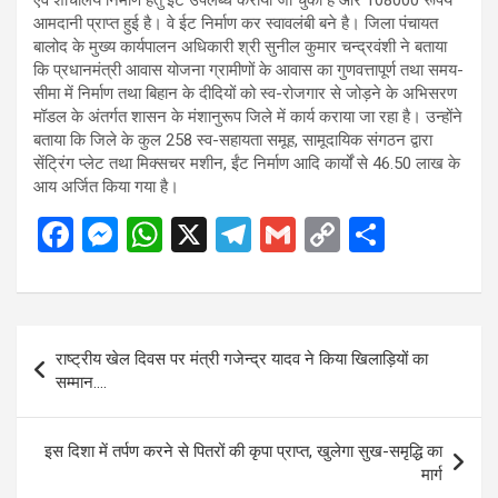
आमदानी प्राप्त हुई है। वे ईट निर्माण कर स्वावलंबी बने है। जिला पंचायत
बालोद के मुख्य कार्यपालन अधिकारी श्री सुनील कुमार चन्द्रवंशी ने बताया
कि प्रधानमंत्री आवास योजना ग्रामीणों के आवास का गुणवत्तापूर्ण तथा समय-
सीमा में निर्माण तथा बिहान के दीदियों को स्व-रोजगार से जोड़ने के अभिसरण
मॉडल के अंतर्गत शासन के मंशानुरूप जिले में कार्य कराया जा रहा है। उन्होंने
बताया कि जिले के कुल 258 स्व-सहायता समूह, सामूदायिक संगठन द्वारा
सेंट्रिंग प्लेट तथा मिक्सचर मशीन, ईंट निर्माण आदि कार्यों से 46.50 लाख के
आय अर्जित किया गया है।
F
M
W
X
T
G
C
S
a
es
h
el
m
o
h
ce
se
at
e
ail
py
ar
b
n
s
gr
Li
e
Post
राष्ट्रीय खेल दिवस पर मंत्री गजेन्द्र यादव ने किया खिलाड़ियों का
o
g
A
a
n
navigation
सम्मान….
o
er
p
m
k
k
p
इस दिशा में तर्पण करने से पितरों की कृपा प्राप्त, खुलेगा सुख-समृद्धि का
मार्ग