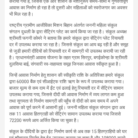
कराया गया है, जिससे एक ओर शासन के मंशानुरूप समय-सीमा में गुणवत्तापूर्ण
आवास का निर्माण हो रहा है तो दुसरी ओर महिलाओं को स्वरोजगार का अवसर
भी मिल रहा है।
राष्ट्रीय ग्रामीण आजीविका मिशन बिहान अंतर्गत जननी महिला संकुल
संगठन दुधली के द्वारा सेंट्रिंग प्लेट का कार्य किया जा रहा है। संकुल अध्यक्ष
श्रीमती फगनी कोमरे ने बताया कि हमारे संकुल द्वारा सेंट्रिंग प्लेट रियायती
दर में उपलब्ध कराया जा रहा है। जिससे संकुल का आय बढ़ रही है और समूह
से जुडी हमारी दीदियों को रियायती दर में सामग्री भी उपलब्ध करायी जा रही
है। प्रधानमंत्री आवास योजना के तहत ग्राम सिरपुर, बगईकोन्हा के श्रीमती
दुलसिया बाई, संगवारी स्व-सहायता समूह जिनका आवास स्वीकृत हुआ है।
जिन्हें आवास निर्माण हेतु शासन की स्वीकृति राशि के अतिरिक्त हमारे संकुल
द्वारा 60000 बैंक एवं सीआईएफ राशि ऋण के रूप में उपलब्ध कराया गया।
बाजार मूल्य से कम दाम में ईंट एवं ढलाई हेतु रियायती दर में सेंट्रिंग सामान
उपलब्ध कराया गया, जिससे दीदी की आवास निर्माण में व्यय लागत कम हुआ
तथा सुगमता से निर्माण सामग्री की पहुँच से दीदी को कम समय में अपने
आवास को पूर्ण करने में आसानी हुई। जननी महिला संकुल संगठन द्वारा अब
तक 11 आवास हितग्राही को सेंट्रिंग सामान उपलब्ध कराया गया जिससे
72200 रूपये आय अर्जित किया जा चुका है।
संकुल के दीदियों के द्वारा ईट निर्माण कार्य से अब तक 15 हितग्राहियो को घर
एवं शौचालय निर्माण हेतु ईट उपलब्ध कराया जा चुका है और 108000 रूपये