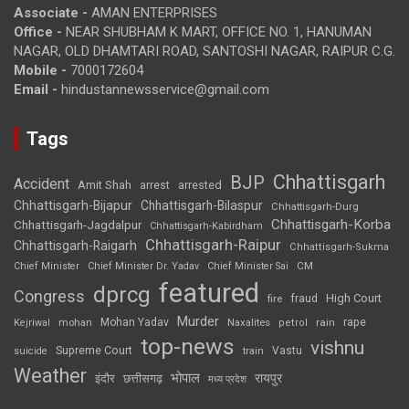
Associate -
AMAN ENTERPRISES
Office -
NEAR SHUBHAM K MART, OFFICE NO. 1, HANUMAN
NAGAR, OLD DHAMTARI ROAD, SANTOSHI NAGAR, RAIPUR C.G.
Mobile -
7000172604
Email -
hindustannewsservice@gmail.com
Tags
Chhattisgarh
BJP
Accident
Amit Shah
arrested
arrest
Chhattisgarh-Bijapur
Chhattisgarh-Bilaspur
Chhattisgarh-Durg
Chhattisgarh-Korba
Chhattisgarh-Jagdalpur
Chhattisgarh-Kabirdham
Chhattisgarh-Raipur
Chhattisgarh-Raigarh
Chhattisgarh-Sukma
CM
Chief Minister
Chief Minister Dr. Yadav
Chief Minister Sai
featured
dprcg
Congress
High Court
fire
fraud
Murder
rape
Mohan Yadav
Naxalites
rain
Kejriwal
mohan
petrol
top-news
vishnu
Supreme Court
Vastu
suicide
train
Weather
भोपाल
रायपुर
इंदौर
छत्तीसगढ़
मध्य प्रदेश