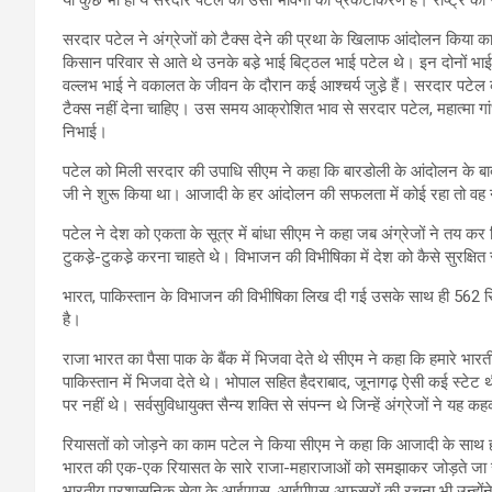
सरदार पटेल ने अंग्रेजों को टैक्स देने की प्रथा के खिलाफ आंदोलन किया क
किसान परिवार से आते थे उनके बडे़ भाई बिट्‌ठल भाई पटेल थे। इन दोनों भाई
वल्लभ भाई ने वकालत के जीवन के दौरान कई आश्चर्य जुडे़ हैं। सरदार पटेल 
टैक्स नहीं देना चाहिए। उस समय आक्रोशित भाव से सरदार पटेल, महात्मा गा
निभाई।
पटेल को मिली सरदार की उपाधि सीएम ने कहा कि बारडोली के आंदोलन के ब
जी ने शुरू किया था। आजादी के हर आंदोलन की सफलता में कोई रहा तो वह 
पटेल ने देश को एकता के सूत्र में बांधा सीएम ने कहा जब अंग्रेजों ने तय
टुकडे़-टुकडे़ करना चाहते थे। विभाजन की विभीषिका में देश को कैसे सुरक्षि
भारत, पाकिस्तान के विभाजन की विभीषिका लिख दी गई उसके साथ ही 562 रिया
है।
राजा भारत का पैसा पाक के बैंक में भिजवा देते थे सीएम ने कहा कि हमारे भा
पाकिस्तान में भिजवा देते थे। भोपाल सहित हैदराबाद, जूनागढ़ ऐसी कई स्टेट 
पर नहीं थे। सर्वसुविधायुक्त सैन्य शक्ति से संपन्न थे जिन्हें अंग्रेजों ने
रियासतों को जोड़ने का काम पटेल ने किया सीएम ने कहा कि आजादी के साथ ही 
भारत की एक-एक रियासत के सारे राजा-महाराजाओं को समझाकर जोड़ते जा रह
भारतीय प्रशासनिक सेवा के आईएएस, आईपीएस अफसरों की रचना भी उन्होंने बन