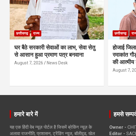
छत्तीसगढ़
राज्य
छत्तीसगढ़
राज
घर बैठे सरकारी सेवाओं का लाभ, सेवा सेतु
होजाई जिल
से आसान हुआ प्रमाण पत्र बनवाना
रमाकांत गौड़
की आत्मीय 
August 7, 2026
News Desk
August 7, 2
हमारे बारे में
हमसे सम्पर्
यह एक हिंदी वेब न्यूज़ पोर्टल है जिसमें ब्रेकिंग न्यूज़ के
Owner -
CHI
अलावा राजनीति, प्रशासन, ट्रेंडिंग न्यूज, बॉलीवुड, खेल
Editor -
SACH