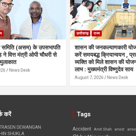
्य
छत्तीसगढ़
राज्य
ा समिति (असम) के उपसभापति
शासन की जनकल्याणकारी योज
 ने वित्त मंत्री ओपी चौधरी से
करें समयबद्ध क्रियान्वयन , प्रत
मुलाकात
व्यक्ति को मिले शासन की योज
लाभ : मुख्यमंत्री विष्णुदेव साय
026
News Desk
August 7, 2026
News Desk
क करें
Tags
TRASEN DEWANGAN
Accident
Amit Shah
arre
arrest
IN SHUKLA