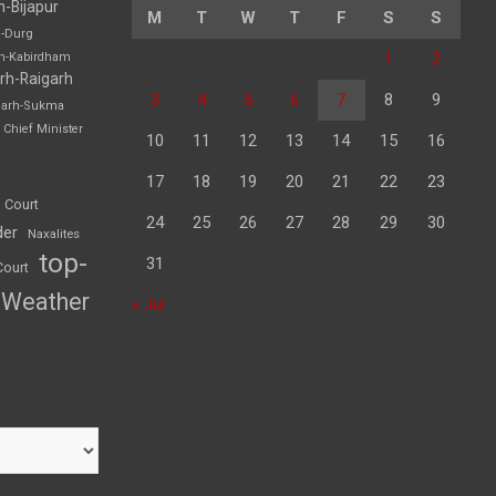
h-Bijapur
M
T
W
T
F
S
S
h-Durg
1
2
rh-Kabirdham
rh-Raigarh
3
4
5
6
7
8
9
garh-Sukma
Chief Minister
10
11
12
13
14
15
16
17
18
19
20
21
22
23
 Court
24
25
26
27
28
29
30
der
Naxalites
top-
31
Court
Weather
« Jul