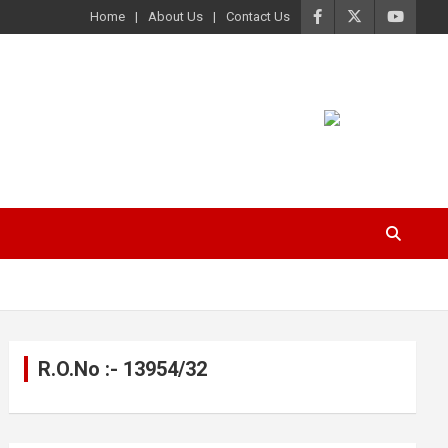
Home
About Us
Contact Us
R.O.No :- 13954/32