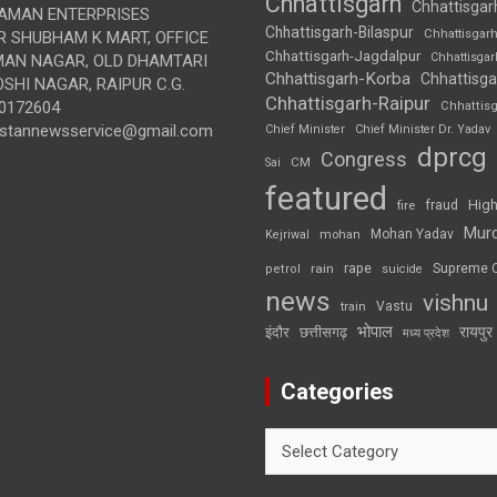
Chhattisgarh
Chhattisgar
AMAN ENTERPRISES
Chhattisgarh-Bilaspur
Chhattisgar
 SHUBHAM K MART, OFFICE
Chhattisgarh-Jagdalpur
Chhattisga
UMAN NAGAR, OLD DHAMTARI
Chhattisgarh-Korba
Chhattisga
SHI NAGAR, RAIPUR C.G.
Chhattisgarh-Raipur
0172604
Chhattis
ustannewsservice@gmail.com
Chief Minister
Chief Minister Dr. Yadav
dprcg
Congress
CM
Sai
featured
High
fire
fraud
Mur
Mohan Yadav
Kejriwal
mohan
rape
Supreme 
rain
petrol
suicide
news
vishnu
Vastu
train
भोपाल
रायपुर
इंदौर
छत्तीसगढ़
मध्य प्रदेश
Categories
Categories