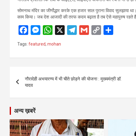
सोमनाथ मंदिर का जीर्णोद्धार करके एक हजार साल पुराना विवाद सुलझाया थ
काम किया। जब देश आजादी की तरफ कदम बढ़ाता है तब ऐसे महापुरुष रहते हैं 
F
M
W
X
T
G
C
S
a
es
h
el
m
o
h
Tags:
featured
,
mohan
ce
se
at
e
ail
py
ar
b
n
s
gr
Li
e
o
g
A
a
n
Post
o
er
p
m
k
नौरादेही अभयारण्य में भी चीते छोड़ने की योजना : मुख्यमंत्री डॉ.
navigation
यादव
k
p
अन्य ख़बरें