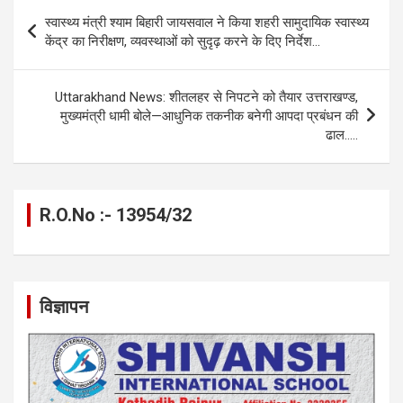
b
n
s
gr
Li
e
Post
स्वास्थ्य मंत्री श्याम बिहारी जायसवाल ने किया शहरी सामुदायिक स्वास्थ्य
o
g
A
a
n
navigation
केंद्र का निरीक्षण, व्यवस्थाओं को सुदृढ़ करने के दिए निर्देश…
o
er
p
m
k
k
p
Uttarakhand News: शीतलहर से निपटने को तैयार उत्तराखण्ड,
मुख्यमंत्री धामी बोले—आधुनिक तकनीक बनेगी आपदा प्रबंधन की
ढाल…..
R.O.No :- 13954/32
विज्ञापन