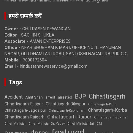
हमसे सम्पर्क करें
Owner -
CHITRASEN DEWANGAN
Editor -
SACHIN SHUKLA
Associate -
AMAN ENTERPRISES
Office -
NEAR SHUBHAM K MART, OFFICE NO. 1, HANUMAN
NAGAR, OLD DHAMTARI ROAD, SANTOSHI NAGAR, RAIPUR C.G.
Mobile -
7000172604
Email -
hindustannewsservice@gmail.com
Tags
Chhattisgarh
BJP
Accident
Amit Shah
arrested
arrest
Chhattisgarh-Bijapur
Chhattisgarh-Bilaspur
Chhattisgarh-Durg
Chhattisgarh-Korba
Chhattisgarh-Jagdalpur
Chhattisgarh-Kabirdham
Chhattisgarh-Raipur
Chhattisgarh-Raigarh
Chhattisgarh-Sukma
CM
Chief Minister
Chief Minister Dr. Yadav
Chief Minister Sai
featured
dprcg