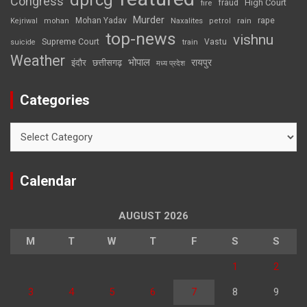
Congress
High Court
fire
fraud
Murder
rape
Mohan Yadav
Naxalites
rain
Kejriwal
mohan
petrol
top-news
vishnu
Supreme Court
Vastu
suicide
train
Weather
भोपाल
रायपुर
इंदौर
छत्तीसगढ़
मध्य प्रदेश
Categories
Categories
Calendar
AUGUST 2026
M
T
W
T
F
S
S
1
2
3
4
5
6
7
8
9