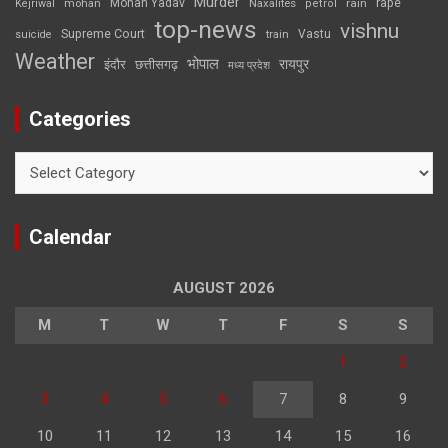
Murder
rape
Mohan Yadav
Naxalites
rain
Kejriwal
mohan
petrol
top-news
vishnu
Supreme Court
Vastu
suicide
train
Weather
भोपाल
रायपुर
इंदौर
छत्तीसगढ़
मध्य प्रदेश
Categories
Categories
Calendar
AUGUST 2026
M
T
W
T
F
S
S
1
2
3
4
5
6
7
8
9
10
11
12
13
14
15
16