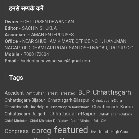
हमसे सम्पर्क करें
Owner -
CHITRASEN DEWANGAN
Editor -
SACHIN SHUKLA
Associate -
AMAN ENTERPRISES
Office -
NEAR SHUBHAM K MART, OFFICE NO. 1, HANUMAN
NAGAR, OLD DHAMTARI ROAD, SANTOSHI NAGAR, RAIPUR C.G.
Mobile -
7000172604
Email -
hindustannewsservice@gmail.com
Tags
Chhattisgarh
BJP
Accident
Amit Shah
arrested
arrest
Chhattisgarh-Bijapur
Chhattisgarh-Bilaspur
Chhattisgarh-Durg
Chhattisgarh-Korba
Chhattisgarh-Jagdalpur
Chhattisgarh-Kabirdham
Chhattisgarh-Raipur
Chhattisgarh-Raigarh
Chhattisgarh-Sukma
CM
Chief Minister
Chief Minister Dr. Yadav
Chief Minister Sai
featured
dprcg
Congress
High Court
fire
fraud