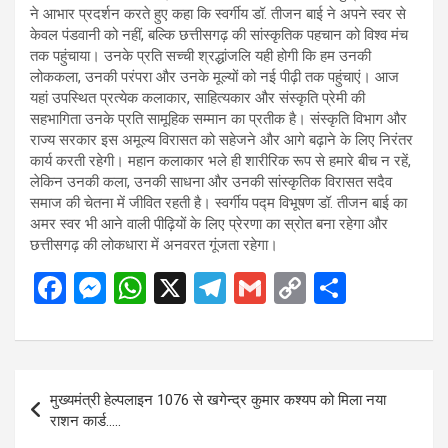
ने आभार प्रदर्शन करते हुए कहा कि स्वर्गीय डॉ. तीजन बाई ने अपने स्वर से
केवल पंडवानी को नहीं, बल्कि छत्तीसगढ़ की सांस्कृतिक पहचान को विश्व मंच
तक पहुंचाया। उनके प्रति सच्ची श्रद्धांजलि यही होगी कि हम उनकी
लोककला, उनकी परंपरा और उनके मूल्यों को नई पीढ़ी तक पहुंचाएं। आज
यहां उपस्थित प्रत्येक कलाकार, साहित्यकार और संस्कृति प्रेमी की
सहभागिता उनके प्रति सामूहिक सम्मान का प्रतीक है। संस्कृति विभाग और
राज्य सरकार इस अमूल्य विरासत को सहेजने और आगे बढ़ाने के लिए निरंतर
कार्य करती रहेगी। महान कलाकार भले ही शारीरिक रूप से हमारे बीच न रहें,
लेकिन उनकी कला, उनकी साधना और उनकी सांस्कृतिक विरासत सदैव
समाज की चेतना में जीवित रहती है। स्वर्गीय पद्म विभूषण डॉ. तीजन बाई का
अमर स्वर भी आने वाली पीढ़ियों के लिए प्रेरणा का स्रोत बना रहेगा और
छत्तीसगढ़ की लोकधारा में अनवरत गूंजता रहेगा।
F
M
W
X
T
G
C
S
a
es
h
el
m
o
h
ce
se
at
e
ail
py
ar
b
n
s
gr
Li
e
Post
मुख्यमंत्री हेल्पलाइन 1076 से खगेन्द्र कुमार कश्यप को मिला नया
o
g
A
a
n
navigation
राशन कार्ड…..
o
er
p
m
k