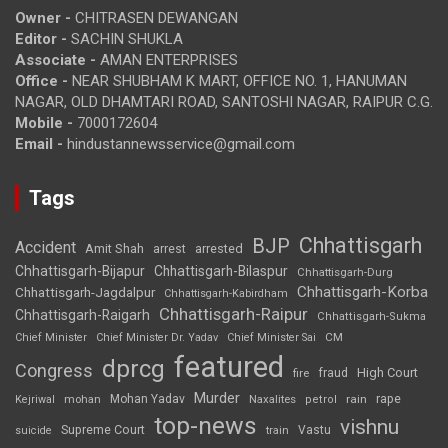
Owner -
CHITRASEN DEWANGAN
Editor -
SACHIN SHUKLA
Associate -
AMAN ENTERPRISES
Office -
NEAR SHUBHAM K MART, OFFICE NO. 1, HANUMAN
NAGAR, OLD DHAMTARI ROAD, SANTOSHI NAGAR, RAIPUR C.G.
Mobile -
7000172604
Email -
hindustannewsservice@gmail.com
Tags
Chhattisgarh
BJP
Accident
Amit Shah
arrested
arrest
Chhattisgarh-Bijapur
Chhattisgarh-Bilaspur
Chhattisgarh-Durg
Chhattisgarh-Korba
Chhattisgarh-Jagdalpur
Chhattisgarh-Kabirdham
Chhattisgarh-Raipur
Chhattisgarh-Raigarh
Chhattisgarh-Sukma
CM
Chief Minister
Chief Minister Dr. Yadav
Chief Minister Sai
featured
dprcg
Congress
High Court
fire
fraud
Murder
rape
Mohan Yadav
Naxalites
rain
Kejriwal
mohan
petrol
top-news
vishnu
Supreme Court
Vastu
suicide
train