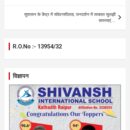
o
g
A
a
n
navigation
o
er
p
m
k
सुशासन के केंद्र में संवेदनशीलता, जनदर्शन में तत्काल सुलझी
k
p
समस्याएं…..
R.O.No :- 13954/32
विज्ञापन