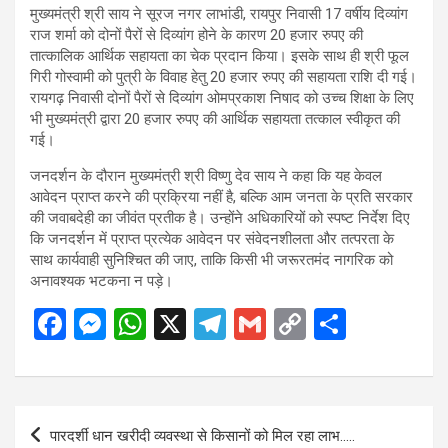
मुख्यमंत्री श्री साय ने सूरज नगर लाभांडी, रायपुर निवासी 17 वर्षीय दिव्यांग
राज शर्मा को दोनों पैरों से दिव्यांग होने के कारण 20 हजार रुपए की
तात्कालिक आर्थिक सहायता का चेक प्रदान किया। इसके साथ ही श्री फूल
गिरी गोस्वामी को पुत्री के विवाह हेतु 20 हजार रुपए की सहायता राशि दी गई।
रायगढ़ निवासी दोनों पैरों से दिव्यांग ओमप्रकाश निषाद को उच्च शिक्षा के लिए
भी मुख्यमंत्री द्वारा 20 हजार रुपए की आर्थिक सहायता तत्काल स्वीकृत की
गई।
जनदर्शन के दौरान मुख्यमंत्री श्री विष्णु देव साय ने कहा कि यह केवल
आवेदन प्राप्त करने की प्रक्रिया नहीं है, बल्कि आम जनता के प्रति सरकार
की जवाबदेही का जीवंत प्रतीक है। उन्होंने अधिकारियों को स्पष्ट निर्देश दिए
कि जनदर्शन में प्राप्त प्रत्येक आवेदन पर संवेदनशीलता और तत्परता के
साथ कार्यवाही सुनिश्चित की जाए, ताकि किसी भी जरूरतमंद नागरिक को
अनावश्यक भटकना न पड़े।
F
M
W
X
T
G
C
S
a
es
h
el
m
o
h
ce
se
at
e
ail
py
ar
b
n
s
gr
Li
e
Post
पारदर्शी धान खरीदी व्यवस्था से किसानों को मिल रहा लाभ…..