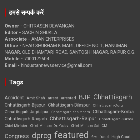
हमसे सम्पर्क करें
Owner -
CHITRASEN DEWANGAN
Editor -
SACHIN SHUKLA
Associate -
AMAN ENTERPRISES
Office -
NEAR SHUBHAM K MART, OFFICE NO. 1, HANUMAN
NAGAR, OLD DHAMTARI ROAD, SANTOSHI NAGAR, RAIPUR C.G.
Mobile -
7000172604
Email -
hindustannewsservice@gmail.com
Tags
Chhattisgarh
BJP
Accident
Amit Shah
arrested
arrest
Chhattisgarh-Bijapur
Chhattisgarh-Bilaspur
Chhattisgarh-Durg
Chhattisgarh-Korba
Chhattisgarh-Jagdalpur
Chhattisgarh-Kabirdham
Chhattisgarh-Raipur
Chhattisgarh-Raigarh
Chhattisgarh-Sukma
CM
Chief Minister
Chief Minister Dr. Yadav
Chief Minister Sai
featured
dprcg
Congress
High Court
fire
fraud