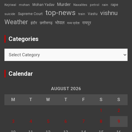
Murder
rape
Mohan Yadav
Naxalites
rain
Kejriwal
mohan
petrol
top-news
vishnu
Supreme Court
Vastu
suicide
train
Weather
भोपाल
रायपुर
इंदौर
छत्तीसगढ़
मध्य प्रदेश
Categories
Categories
Calendar
AUGUST 2026
M
T
W
T
F
S
S
1
2
3
4
5
6
7
8
9