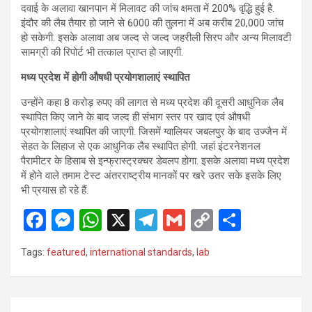
दवाई के अलावा खानपान में मिलावट की जांच क्षमता में 200% वृद्धि हुई है.
इंदौर की लैब तैयार हो जाने से 6000 की तुलना में अब करीब 20,000 जांच
हो सकेगी. इसके अलावा अब जल्द से जल्द जहरीली सिरप और अन्य मिलावटी
सामग्री की रिपोर्ट भी तत्काल प्राप्त हो जाएगी.
मध्य प्रदेश में होगी औषधी प्रयोगशालाएं स्थापित
उन्होंने कहा 8 करोड़ रुपए की लागत से मध्य प्रदेश की दूसरी आधुनिक लैब
स्थापित किए जाने के बाद जल्द ही संभाग स्तर पर खाद एवं औषधी
प्रयोगशालाएं स्थापित की जाएगी. जिसमें ग्वालियर जबलपुर के बाद उज्जैन में
सेहत के लिहाज से एक आधुनिक लैब स्थापित होगी. जहां इंटरनेशनल
पैरामीटर के हिसाब से इन्फ्रास्ट्रक्चर डेवलप होगा. इसके अलावा मध्य प्रदेश
में होने वाले तमाम टेस्ट अंतरराष्ट्रीय मानकों पर खरे उतर सके इसके लिए
भी प्रयास हो रहे हैं.
F
M
W
X
T
G
C
S
a
es
h
el
m
o
h
Tags:
featured
,
international standards
,
lab
ce
se
at
e
ail
py
ar
b
n
s
gr
Li
e
o
g
A
a
n
Post