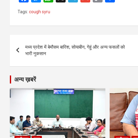
a
es
h
el
m
o
h
Tags:
cough syru
ce
se
at
e
ail
py
ar
b
n
s
gr
Li
e
o
g
A
a
n
Post
o
er
p
m
k
मध्य प्रदेश में बेमौसम बारिश, सोयाबीन, गेहूं और अन्य फसलों को
navigation
भारी नुकसान
k
p
अन्य ख़बरें