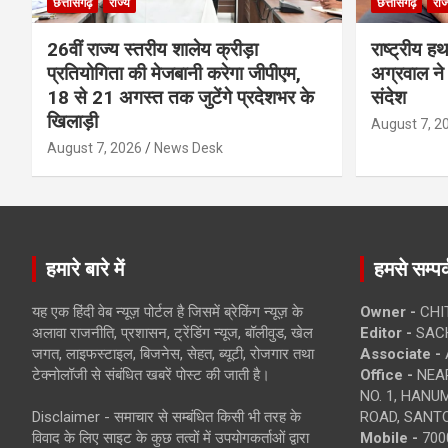
छत्तीसगढ़
राज्य
छत्तीसगढ़
राज
26वीं राज्य स्तरीय शालेय क्रीड़ा
राष्ट्रीय ह
प्रतियोगिता की मेजबानी करेगा जीपीएम,
अग्रवाल ने 
18 से 21 अगस्त तक जुटेंगे प्रदेशभर के
संदेश
खिलाड़ी
August 7, 2
August 7, 2026
News Desk
हमारे बारे में
हमसे सम्पर्
यह एक हिंदी वेब न्यूज़ पोर्टल है जिसमें ब्रेकिंग न्यूज़ के
Owner -
CHI
अलावा राजनीति, प्रशासन, ट्रेंडिंग न्यूज, बॉलीवुड, खेल
Editor -
SACH
जगत, लाइफस्टाइल, बिजनेस, सेहत, ब्यूटी, रोजगार तथा
Associate -
टेक्नोलॉजी से संबंधित खबरें पोस्ट की जाती है।
Office -
NEAR
NO. 1, HAN
Disclaimer - समाचार से सम्बंधित किसी भी तरह के
ROAD, SANTO
विवाद के लिए साइट के कुछ तत्वों में उपयोगकर्ताओं द्वारा
Mobile -
700