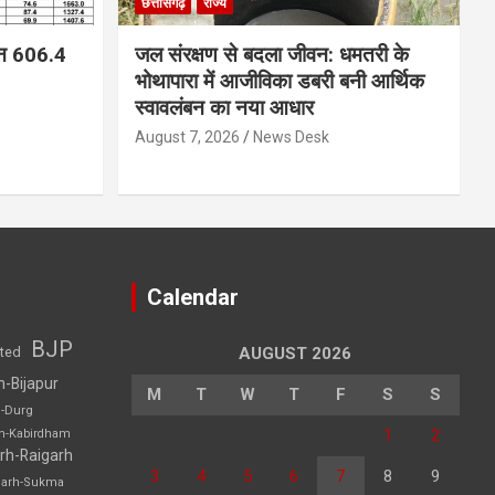
छत्तीसगढ़
राज्य
न 606.4
जल संरक्षण से बदला जीवन: धमतरी के
भोथापारा में आजीविका डबरी बनी आर्थिक
स्वावलंबन का नया आधार
August 7, 2026
News Desk
Calendar
BJP
sted
AUGUST 2026
h-Bijapur
M
T
W
T
F
S
S
h-Durg
1
2
rh-Kabirdham
rh-Raigarh
3
4
5
6
7
8
9
garh-Sukma