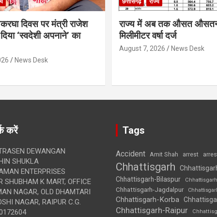
्य
छत्तीसगढ़
राज्य
थकरघा दिवस पर मंत्री राजेश
राज्य में अब तक औसत औसत
दिया ‘स्वदेशी अपनाने’ का
मिलीमीटर वर्षा दर्ज
August 7, 2026
News Desk
026
News Desk
क करें
Tags
TRASEN DEWANGAN
Accident
Amit Shah
arre
arrest
IN SHUKLA
Chhattisgarh
Chhattisgar
AMAN ENTERPRISES
Chhattisgarh-Bilaspur
Chhattisgar
 SHUBHAM K MART, OFFICE
Chhattisgarh-Jagdalpur
Chhattisga
UMAN NAGAR, OLD DHAMTARI
Chhattisgarh-Korba
Chhattisga
SHI NAGAR, RAIPUR C.G.
Chhattisgarh-Raipur
0172604
Chhattis