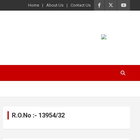
Home
About Us
Contact Us
R.O.No :- 13954/32