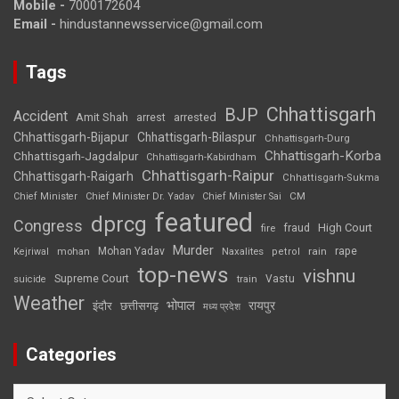
Mobile -
7000172604
Email -
hindustannewsservice@gmail.com
Tags
Chhattisgarh
BJP
Accident
Amit Shah
arrested
arrest
Chhattisgarh-Bijapur
Chhattisgarh-Bilaspur
Chhattisgarh-Durg
Chhattisgarh-Korba
Chhattisgarh-Jagdalpur
Chhattisgarh-Kabirdham
Chhattisgarh-Raipur
Chhattisgarh-Raigarh
Chhattisgarh-Sukma
CM
Chief Minister
Chief Minister Dr. Yadav
Chief Minister Sai
featured
dprcg
Congress
High Court
fire
fraud
Murder
rape
Mohan Yadav
Naxalites
rain
Kejriwal
mohan
petrol
top-news
vishnu
Supreme Court
Vastu
suicide
train
Weather
भोपाल
रायपुर
इंदौर
छत्तीसगढ़
मध्य प्रदेश
Categories
Categories