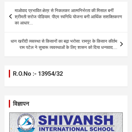
b
n
s
gr
Li
e
Post
माओवाद प्रभावित क्षेत्र से निकलकर आत्मनिर्भरता की मिसाल बनीं
o
g
A
a
n
navigation
श्रीमती सरोज पोडियाम: पीएम स्वनिधि योजना बनी आर्थिक सशक्तिकरण
o
er
p
m
k
का आधार….
k
p
धान खरीदी व्यवस्था से किसानों का बढ़ा भरोसा: रामपुर के किसान कीर्तम
राम पटेल ने सुचारू व्यवस्थाओं के लिए शासन को दिया धन्यवाद…..
R.O.No :- 13954/32
विज्ञापन